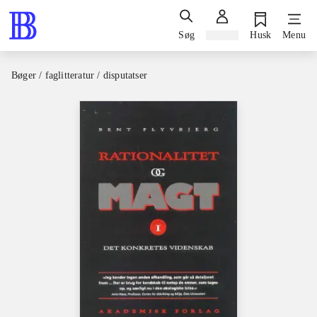
Søg
Log ind
Husk
Menu
Bøger / faglitteratur / disputatser