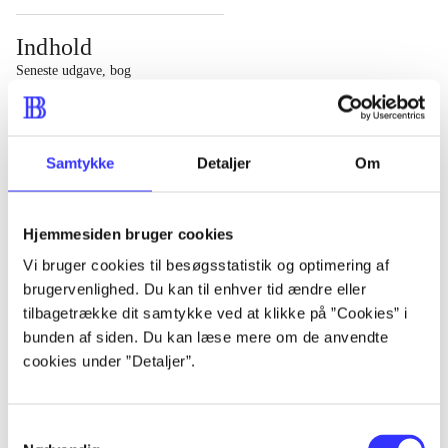
Indhold
Seneste udgave, bog
1 : Det konkretes videnskab ; 2 : Et case-baseret studie
af planlægning, politik og modernitet
Samtykke
Detaljer
Om
Hjemmesiden bruger cookies
Tidsskrift
Vi bruger cookies til besøgsstatistik og optimering af
brugervenlighed. Du kan til enhver tid ændre eller
Artiklen er en del af
tilbagetrække dit samtykke ved at klikke på ”Cookies” i
bunden af siden. Du kan læse mere om de anvendte
lorem ipsum dolor sit amet ...
cookies under ”Detaljer”.
Tidsskrift
Artiklerne i
handler ofte om
Samtykkevalg