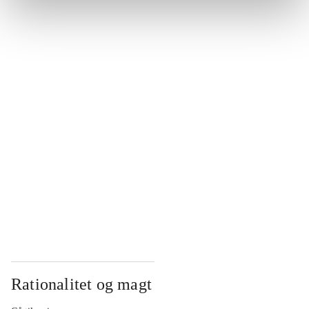
...
...
...
...
...
Rationalitet og magt