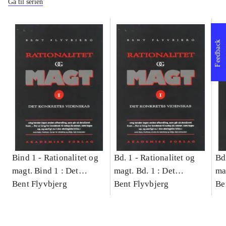
Gå til serien
Feedback
Bind 1 -
Rationalitet og
Bd. 1 -
Rationalitet og
Bd
magt. Bind 1 : Det
magt. Bd. 1 : Det
ma
konkretes videnskab
Bent Flyvbjerg
konkretes videnskab
Bent Flyvbjerg
ko
Be