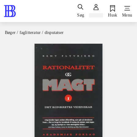
Søg
Log ind
Husk
Menu
Bøger / faglitteratur / disputatser