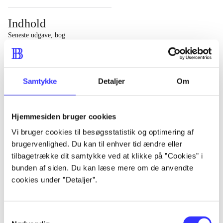
Indhold
Seneste udgave, bog
1 : Det konkretes videnskab ; 2 : Et case-baseret studie
af planlægning, politik og modernitet
Samtykke
Detaljer
Om
Hjemmesiden bruger cookies
Tidsskrift
Vi bruger cookies til besøgsstatistik og optimering af
brugervenlighed. Du kan til enhver tid ændre eller
Artiklen er en del af
tilbagetrække dit samtykke ved at klikke på ”Cookies” i
bunden af siden. Du kan læse mere om de anvendte
lorem ipsum dolor sit amet ...
cookies under ”Detaljer”.
Tidsskrift
Artiklerne i
handler ofte om
Samtykkevalg