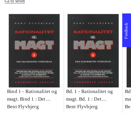
Gå til serien
Feedback
Bind 1 -
Rationalitet og
Bd. 1 -
Rationalitet og
Bd
magt. Bind 1 : Det
magt. Bd. 1 : Det
ma
konkretes videnskab
Bent Flyvbjerg
konkretes videnskab
Bent Flyvbjerg
ko
Be