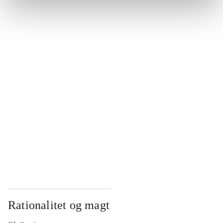
...
...
...
...
...
Rationalitet og magt