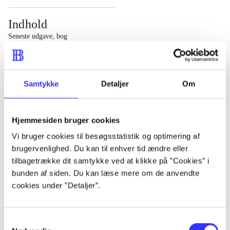
Indhold
Seneste udgave, bog
1 : Det konkretes videnskab ; 2 : Et case-baseret studie
af planlægning, politik og modernitet
Samtykke
Detaljer
Om
Hjemmesiden bruger cookies
Tidsskrift
Vi bruger cookies til besøgsstatistik og optimering af
brugervenlighed. Du kan til enhver tid ændre eller
Artiklen er en del af
tilbagetrække dit samtykke ved at klikke på ”Cookies” i
bunden af siden. Du kan læse mere om de anvendte
lorem ipsum dolor sit amet ...
cookies under ”Detaljer”.
Tidsskrift
Artiklerne i
handler ofte om
Samtykkevalg