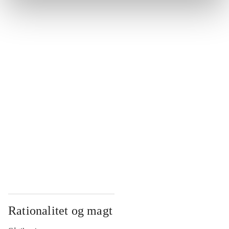
...
...
...
...
...
Rationalitet og magt