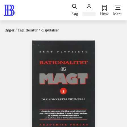
Søg
Log ind
Husk
Menu
Bøger / faglitteratur / disputatser