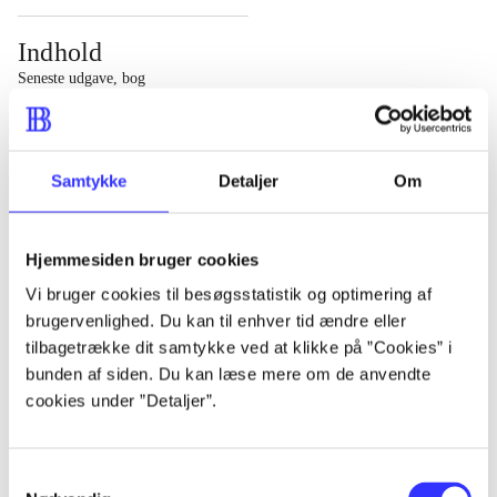
Indhold
Seneste udgave, bog
1 : Det konkretes videnskab ; 2 : Et case-baseret studie
af planlægning, politik og modernitet
Samtykke
Detaljer
Om
Hjemmesiden bruger cookies
Tidsskrift
Vi bruger cookies til besøgsstatistik og optimering af
brugervenlighed. Du kan til enhver tid ændre eller
Artiklen er en del af
tilbagetrække dit samtykke ved at klikke på ”Cookies” i
bunden af siden. Du kan læse mere om de anvendte
lorem ipsum dolor sit amet ...
cookies under ”Detaljer”.
Tidsskrift
Artiklerne i
handler ofte om
Samtykkevalg