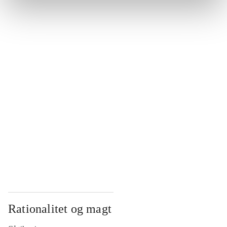
...
...
...
...
...
Rationalitet og magt