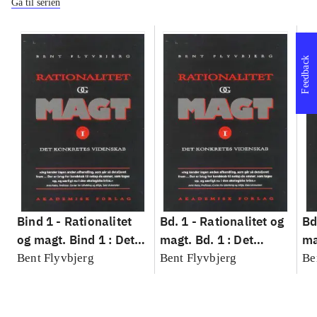
Gå til serien
Feedback
Bind 1 -
Rationalitet
Bd. 1 -
Rationalitet og
Bd
og magt. Bind 1 : Det
magt. Bd. 1 : Det
ma
konkretes videnskab
konkretes videnskab
ko
Bent Flyvbjerg
Bent Flyvbjerg
Be