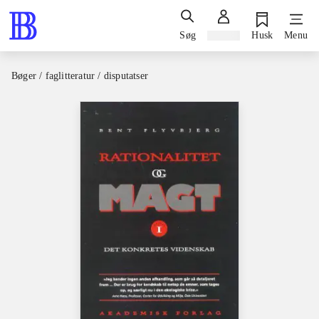
Søg
Log ind
Husk
Menu
Bøger / faglitteratur / disputatser