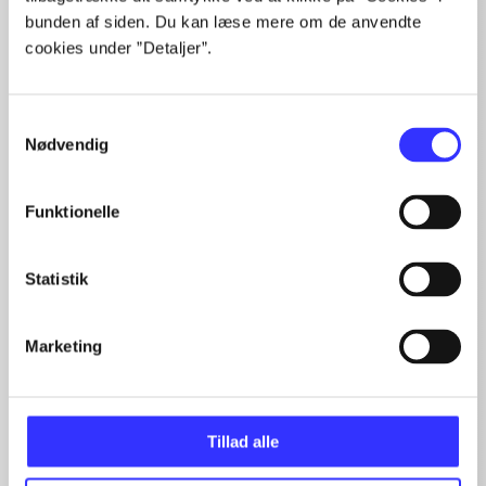
bunden af siden. Du kan læse mere om de anvendte
Artiklerne i
handler ofte om
cookies under ”Detaljer”.
Samtykkevalg
Nødvendig
Artikler med samme emner
Funktionelle
Fra
Statistik
Marketing
Tillad alle
Artikler
Alle registrerede artikler fordelt på udgivelser