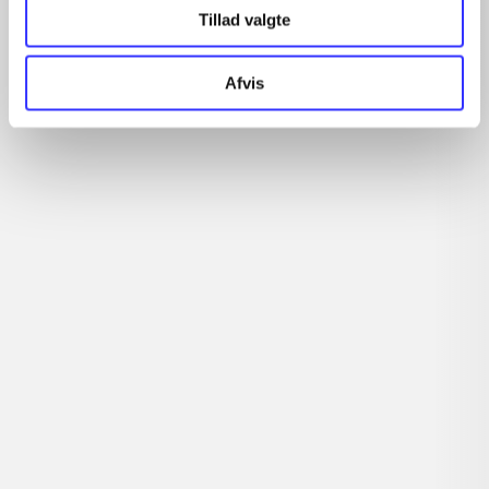
Tillad valgte
...
...
Afvis
...
...
...
Rationalitet og magt
Gå til serien