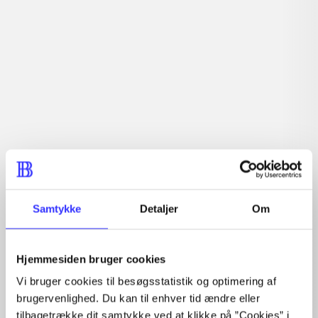
demokratisk valgte forsamlinger.
Indhold
Seneste udgave, bog
1 : Det konkretes videnskab ; 2 : Et case-baseret studie
af planlægning, politik og modernitet
Samtykke
Detaljer
Om
Tidsskrift
Hjemmesiden bruger cookies
Artiklen er en del af
Vi bruger cookies til besøgsstatistik og optimering af
brugervenlighed. Du kan til enhver tid ændre eller
lorem ipsum dolor sit amet ...
tilbagetrække dit samtykke ved at klikke på ”Cookies” i
Tidsskrift