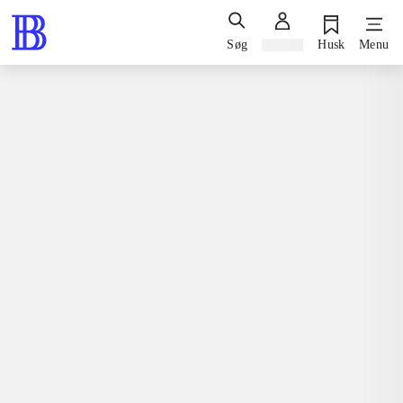
Søg
Log ind
Husk
Menu
Bøger / faglitteratur / disputatser