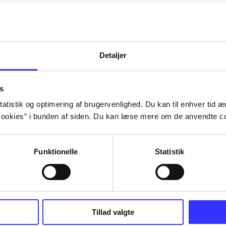
Artiklerne i
handler ofte
lorem ipsum dolor sit amet ...
Tidsskrift
Detaljer
s
atistik og optimering af brugervenlighed. Du kan til enhver tid æn
ookies” i bunden af siden. Du kan læse mere om de anvendte co
Funktionelle
Statistik
Tillad valgte