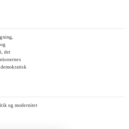
ægning,
 og
i, det
ationernes
e demokratisk
litik og modernitet