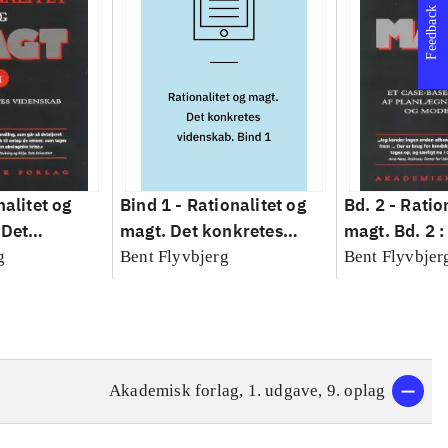
Feedback
nalitet og
Bind 1 -
Rationalitet og
Bd. 2 -
Ratio
 Det
magt. Det konkretes
magt. Bd. 2 :
idenskab
videnskab. Bind 1
baseret studi
g
Bent Flyvbjerg
Bent Flyvbjer
planlægning,
modernitet
Akademisk forlag, 1. udgave, 9. oplag