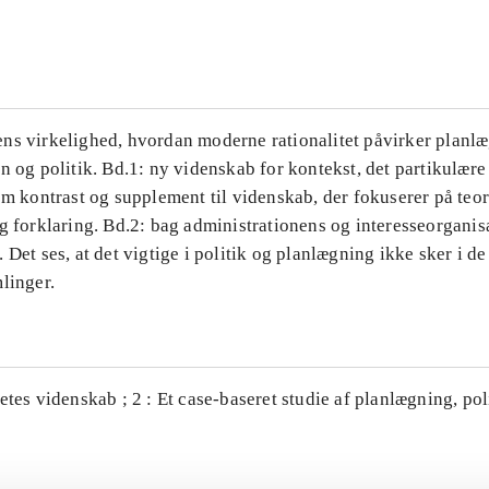
...
ns virkelighed, hvordan moderne rationalitet påvirker planl
n og politik. Bd.1: ny videnskab for kontekst, det partikulære
om kontrast og supplement til videnskab, der fokuserer på teor
g forklaring. Bd.2: bag administrationens og interesseorganis
 Det ses, at det vigtige i politik og planlægning ikke sker i d
linger.
etes videnskab ; 2 : Et case-baseret studie af planlægning, po