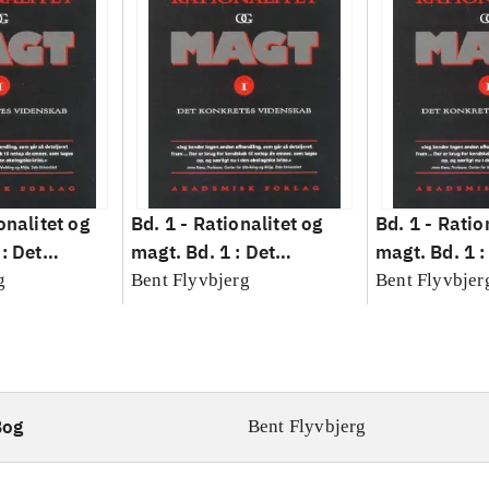
onalitet og
Bd. 1 -
Rationalitet og
Bd. 1 -
Ratio
: Det
magt. Bd. 1 : Det
magt. Bd. 1 :
idenskab
konkretes videnskab
konkretes v
g
Bent Flyvbjerg
Bent Flyvbjer
Bog
Bent Flyvbjerg