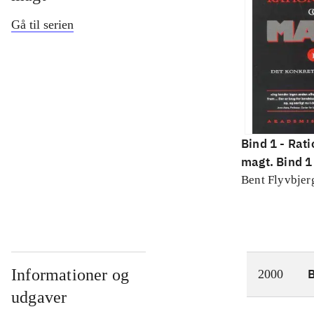
Gå til serien
Bind 1 -
Rati
magt. Bind 1 
konkretes v
Bent Flyvbjer
Informationer og
2000
udgaver