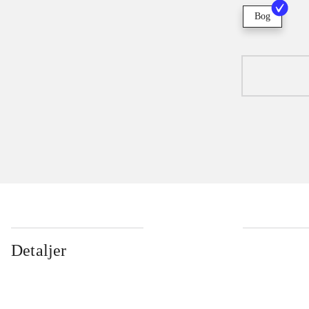
Bog
Detaljer
...
...
...