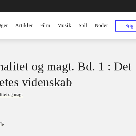
øger
Artikler
Film
Musik
Spil
Noder
Søg
nalitet og magt. Bd. 1 : Det
etes videnskab
litet og magt
rg