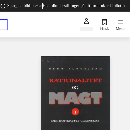
Spørg en bibliotekar
Hent dine bestillinger på dit foretrukne bibliotek
Log ind
Husk
Menu