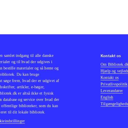
Kontakt os
en samlet indgang til alle danske
erialer og til hvad der udgives i
Om Bibliotek.d
 bestille materialer og så hente og
Hjælp og vejled
 bibliotek. Du kan bruge
Kontakt os
 at søge frem, hvad der er udgivet af
Privatlivspolitik
sskrifter, artikler, e-bøger,
Leverandører
bliotek.dk er altså ikke et fysisk
English
n database og service over hvad der
Tilgængeligheds
 offentlige biblioteker, som du kan
eret til dit lokale bibliotek.
ieindstillinger