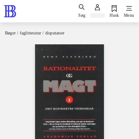
Søg
Log ind
Husk
Menu
Bøger / faglitteratur / disputatser