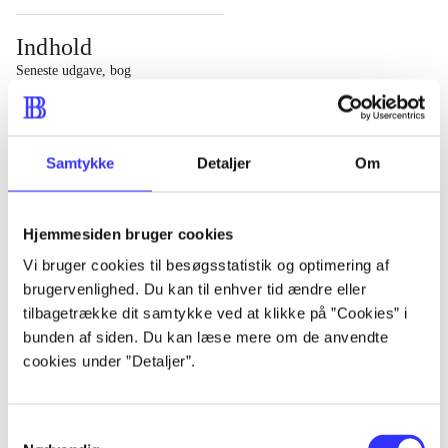
Indhold
Seneste udgave, bog
1 : Det konkretes videnskab ; 2 : Et case-baseret studie
af planlægning, politik og modernitet
Samtykke
Detaljer
Om
Hjemmesiden bruger cookies
Tidsskrift
Vi bruger cookies til besøgsstatistik og optimering af
brugervenlighed. Du kan til enhver tid ændre eller
Artiklen er en del af
tilbagetrække dit samtykke ved at klikke på ”Cookies” i
bunden af siden. Du kan læse mere om de anvendte
lorem ipsum dolor sit amet ...
cookies under ”Detaljer”.
Tidsskrift
Artiklerne i
handler ofte om
Samtykkevalg