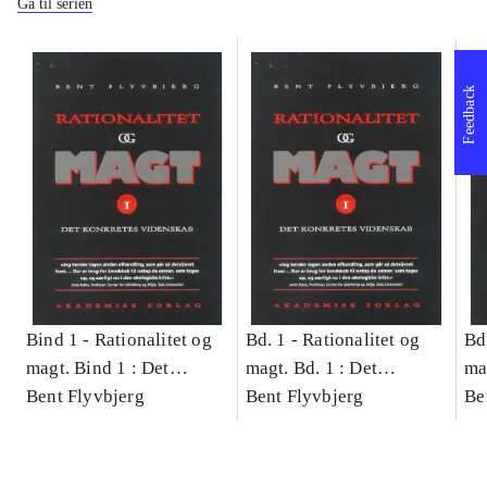
Gå til serien
Feedback
Bind 1 -
Rationalitet og
Bd. 1 -
Rationalitet og
Bd
magt. Bind 1 : Det
magt. Bd. 1 : Det
ma
konkretes videnskab
Bent Flyvbjerg
konkretes videnskab
Bent Flyvbjerg
ko
Be