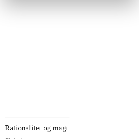
...
...
...
...
...
Rationalitet og magt