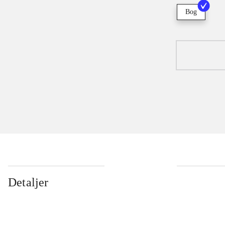
Bog
Detaljer
...
...
...