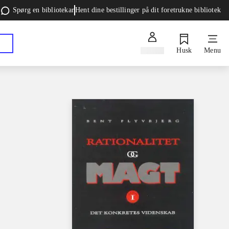
Spørg en bibliotekar
Hent dine bestillinger på dit foretrukne bibliotek
Log ind
Husk
Menu