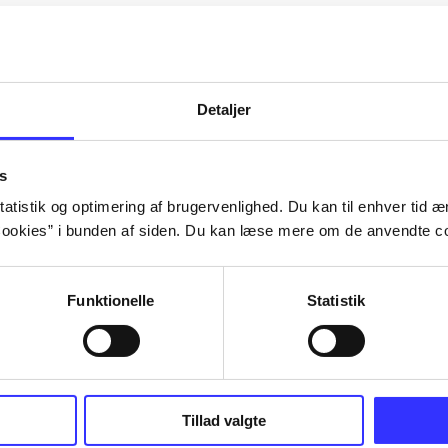
Artiklerne i
handler ofte om
lorem ipsum dolor sit amet ...
Tidsskrift
Detaljer
s
atistik og optimering af brugervenlighed. Du kan til enhver tid æn
ookies” i bunden af siden. Du kan læse mere om de anvendte co
Funktionelle
Statistik
Tillad valgte