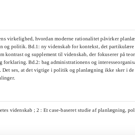
...
ns virkelighed, hvordan moderne rationalitet påvirker planl
n og politik. Bd.1: ny videnskab for kontekst, det partikulære
om kontrast og supplement til videnskab, der fokuserer på teor
g forklaring. Bd.2: bag administrationens og interesseorganis
 Det ses, at det vigtige i politik og planlægning ikke sker i d
linger.
etes videnskab ; 2 : Et case-baseret studie af planlægning, po