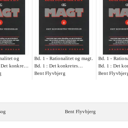
nalitet og
Bd. 1 -
Rationalitet og magt.
Bd. 1 -
Rationa
 Det konkretes
Bd. 1 : Det konkretes
Bd. 1 : Det ko
g
videnskab
Bent Flyvbjerg
videnskab
Bent Flyvbjer
Bog
Bent Flyvbjerg