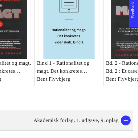
Feedback
litet og magt.
Bind 1 -
Rationalitet og
Bd. 2 -
Rationa
nkretes
magt. Det konkretes
Bd. 2 : Et cas
g
videnskab. Bind 1
Bent Flyvbjerg
studie af plan
Bent Flyvbjer
politik og mod
Akademisk forlag, 1. udgave, 9. oplag