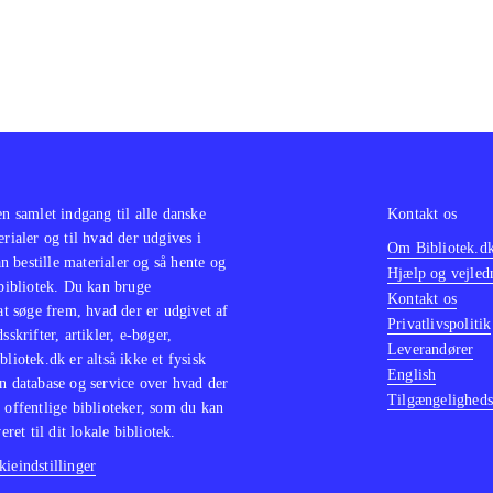
en samlet indgang til alle danske
Kontakt os
erialer og til hvad der udgives i
Om Bibliotek.d
 bestille materialer og så hente og
Hjælp og vejled
 bibliotek. Du kan bruge
Kontakt os
 at søge frem, hvad der er udgivet af
Privatlivspolitik
sskrifter, artikler, e-bøger,
Leverandører
bliotek.dk er altså ikke et fysisk
English
n database og service over hvad der
Tilgængeligheds
 offentlige biblioteker, som du kan
eret til dit lokale bibliotek.
ieindstillinger