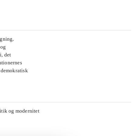
ægning,
 og
i, det
ationernes
e demokratisk
litik og modernitet