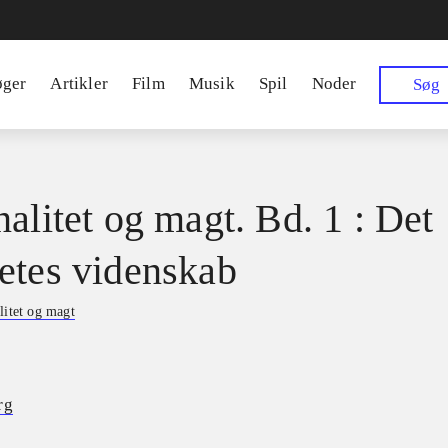
øger
Artikler
Film
Musik
Spil
Noder
Søg
nalitet og magt. Bd. 1 : Det
etes videnskab
litet og magt
rg