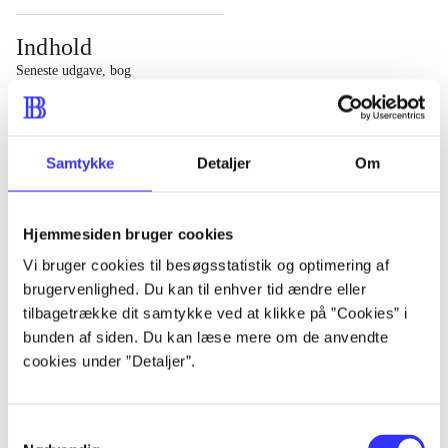
Indhold
Seneste udgave, bog
1 : Det konkretes videnskab ; 2 : Et case-baseret studie
af planlægning, politik og modernitet
Samtykke
Detaljer
Om
Hjemmesiden bruger cookies
Tidsskrift
Vi bruger cookies til besøgsstatistik og optimering af
brugervenlighed. Du kan til enhver tid ændre eller
Artiklen er en del af
tilbagetrække dit samtykke ved at klikke på ”Cookies” i
bunden af siden. Du kan læse mere om de anvendte
lorem ipsum dolor sit amet ...
cookies under ”Detaljer”.
Tidsskrift
Artiklerne i
handler ofte om
Samtykkevalg