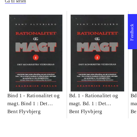
Gå til serien
Feedback
Bind 1 -
Rationalitet og
Bd. 1 -
Rationalitet og
Bd
magt. Bind 1 : Det
magt. Bd. 1 : Det
ma
konkretes videnskab
Bent Flyvbjerg
konkretes videnskab
Bent Flyvbjerg
ko
Be