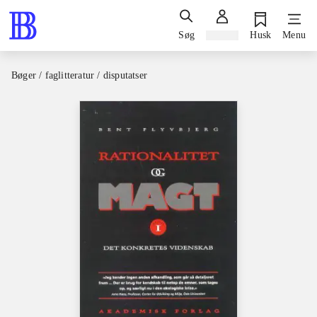
Søg
Log ind
Husk
Menu
Bøger / faglitteratur / disputatser