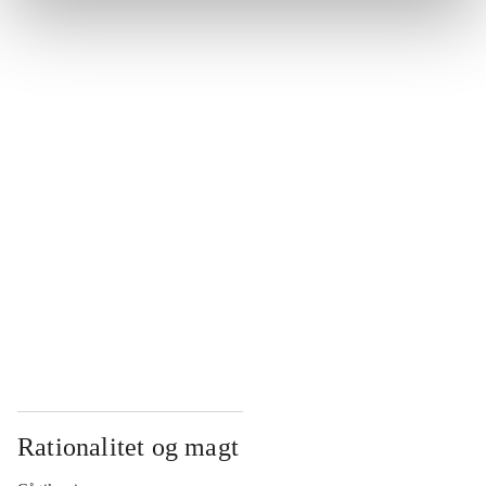
...
...
...
...
...
Rationalitet og magt