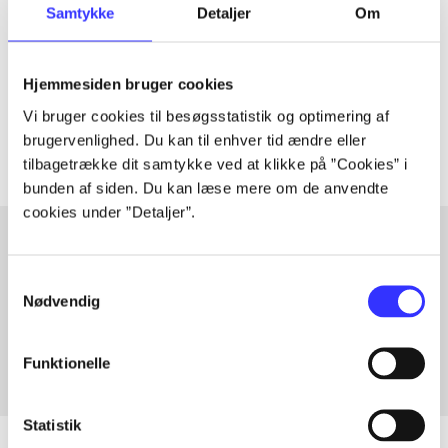
Samtykke
Detaljer
Om
lorem ipsum dolor sit amet ...
Tidsskrift
Hjemmesiden bruger cookies
Artiklerne i
handler ofte om
Vi bruger cookies til besøgsstatistik og optimering af
brugervenlighed. Du kan til enhver tid ændre eller
tilbagetrække dit samtykke ved at klikke på ”Cookies” i
bunden af siden. Du kan læse mere om de anvendte
cookies under ”Detaljer”.
Samtykkevalg
Artikler med samme emner
Nødvendig
Fra
Funktionelle
Statistik