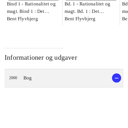
Bind 1 -
Rationalitet og
Bd. 1 -
Rationalitet og
Bd
magt. Bind 1 : Det
magt. Bd. 1 : Det
ma
konkretes videnskab
Bent Flyvbjerg
konkretes videnskab
Bent Flyvbjerg
ko
Be
Informationer og udgaver
Bog
2000