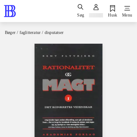
Søg
Log ind
Husk
Menu
Bøger / faglitteratur / disputatser