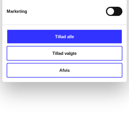
Marketing
Artikler
Alle registrerede artikler fordelt på udgivelser
Tillad alle
...
Tillad valgte
...
Afvis
...
...
...