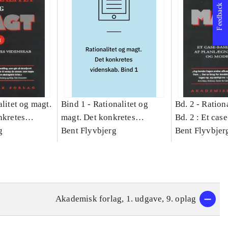
Feedback
litet og magt.
Bind 1 -
Rationalitet og
Bd. 2 -
Rationa
nkretes
magt. Det konkretes
Bd. 2 : Et cas
g
videnskab. Bind 1
Bent Flyvbjerg
studie af plan
Bent Flyvbjer
politik og mod
Akademisk forlag, 1. udgave, 9. oplag