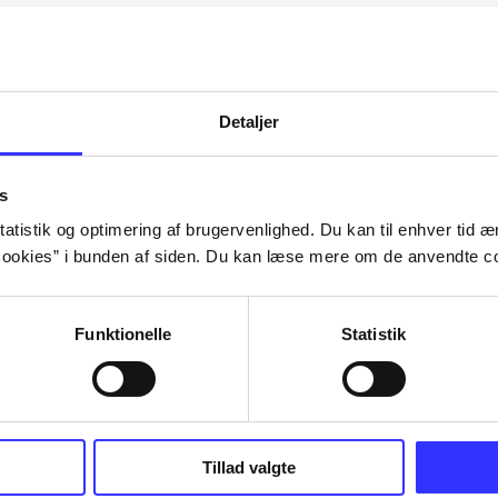
Artiklerne i
handler ofte om
lorem ipsum dolor sit amet ...
Tidsskrift
Detaljer
s
atistik og optimering af brugervenlighed. Du kan til enhver tid æn
ookies” i bunden af siden. Du kan læse mere om de anvendte co
Funktionelle
Statistik
Tillad valgte