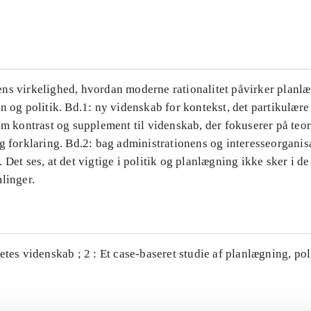
...
ns virkelighed, hvordan moderne rationalitet påvirker planl
n og politik. Bd.1: ny videnskab for kontekst, det partikulære
om kontrast og supplement til videnskab, der fokuserer på teor
g forklaring. Bd.2: bag administrationens og interesseorganis
 Det ses, at det vigtige i politik og planlægning ikke sker i d
linger.
etes videnskab ; 2 : Et case-baseret studie af planlægning, po