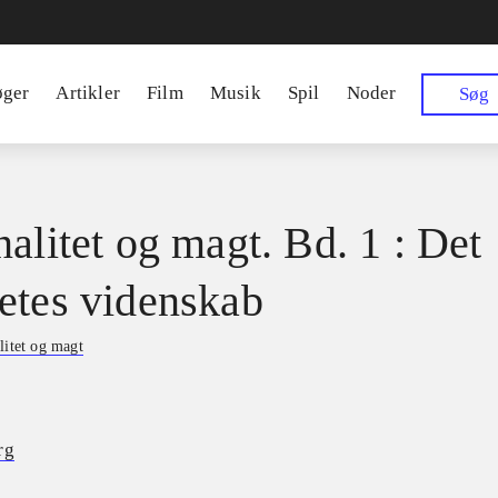
øger
Artikler
Film
Musik
Spil
Noder
Søg
nalitet og magt. Bd. 1 : Det
etes videnskab
litet og magt
rg