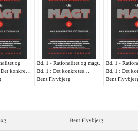
nalitet og
Bd. 1 -
Rationalitet og magt.
Bd. 1 -
Rationa
 Det konkretes
Bd. 1 : Det konkretes
Bd. 1 : Det ko
g
videnskab
Bent Flyvbjerg
videnskab
Bent Flyvbjer
Bog
Bent Flyvbjerg