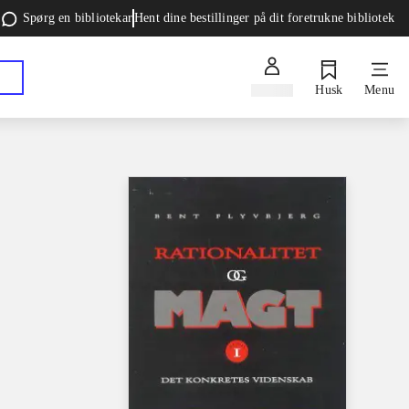
Spørg en bibliotekar
Hent dine bestillinger på dit foretrukne bibliotek
Log ind
Husk
Menu