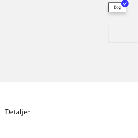
Bog
Detaljer
...
...
...