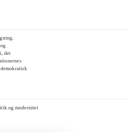
ægning,
 og
i, det
ationernes
e demokratisk
litik og modernitet