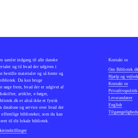
en samlet indgang til alle danske
Kontakt os
erialer og til hvad der udgives i
Om Bibliotek.d
 bestille materialer og så hente og
Hjælp og vejled
 bibliotek. Du kan bruge
Kontakt os
 at søge frem, hvad der er udgivet af
Privatlivspolitik
sskrifter, artikler, e-bøger,
Leverandører
bliotek.dk er altså ikke et fysisk
English
n database og service over hvad der
Tilgængeligheds
 offentlige biblioteker, som du kan
eret til dit lokale bibliotek.
ieindstillinger