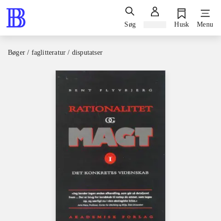
Søg
Log ind
Husk
Menu
Bøger / faglitteratur / disputatser