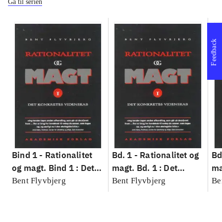
Gå til serien
Feedback
Bind 1 -
Rationalitet
Bd. 1 -
Rationalitet og
Bd
og magt. Bind 1 : Det
magt. Bd. 1 : Det
ma
konkretes videnskab
konkretes videnskab
ko
Bent Flyvbjerg
Bent Flyvbjerg
Be