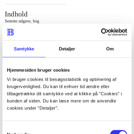
Indhold
Seneste udgave, bog
1 : Det konkretes videnskab ; 2 : Et case-baseret studie
af planlægning, politik og modernitet
Samtykke
Detaljer
Om
Hjemmesiden bruger cookies
Tidsskrift
Vi bruger cookies til besøgsstatistik og optimering af
brugervenlighed. Du kan til enhver tid ændre eller
Artiklen er en del af
tilbagetrække dit samtykke ved at klikke på ”Cookies” i
bunden af siden. Du kan læse mere om de anvendte
lorem ipsum dolor sit amet ...
cookies under ”Detaljer”.
Tidsskrift
Artiklerne i
handler ofte om
Samtykkevalg