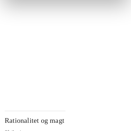
...
...
...
...
...
Rationalitet og magt