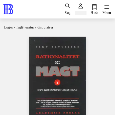
Søg
Log ind
Husk
Menu
Bøger / faglitteratur / disputatser