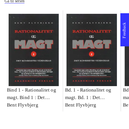
Gå til serien
Feedback
Bind 1 -
Rationalitet og
Bd. 1 -
Rationalitet og
Bd
magt. Bind 1 : Det
magt. Bd. 1 : Det
ma
konkretes videnskab
Bent Flyvbjerg
konkretes videnskab
Bent Flyvbjerg
ko
Be