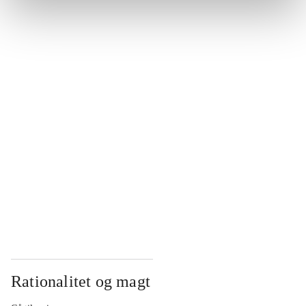
...
...
...
...
...
Rationalitet og magt