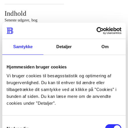
Indhold
Seneste udgave, bog
1 : Det konkretes videnskab ; 2 : Et case-baseret studie
af planlægning, politik og modernitet
Samtykke
Detaljer
Om
Hjemmesiden bruger cookies
Tidsskrift
Vi bruger cookies til besøgsstatistik og optimering af
brugervenlighed. Du kan til enhver tid ændre eller
Artiklen er en del af
tilbagetrække dit samtykke ved at klikke på ”Cookies” i
bunden af siden. Du kan læse mere om de anvendte
lorem ipsum dolor sit amet ...
cookies under ”Detaljer”.
Tidsskrift
Artiklerne i
handler ofte om
Samtykkevalg