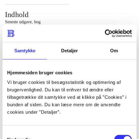
Indhold
Seneste udgave, bog
1 : Det konkretes videnskab ; 2 : Et case-baseret studie
af planlægning, politik og modernitet
Samtykke
Detaljer
Om
Hjemmesiden bruger cookies
Tidsskrift
Vi bruger cookies til besøgsstatistik og optimering af
brugervenlighed. Du kan til enhver tid ændre eller
Artiklen er en del af
tilbagetrække dit samtykke ved at klikke på ”Cookies” i
bunden af siden. Du kan læse mere om de anvendte
lorem ipsum dolor sit amet ...
cookies under ”Detaljer”.
Tidsskrift
Artiklerne i
handler ofte om
Samtykkevalg