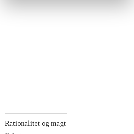
...
...
...
...
...
Rationalitet og magt