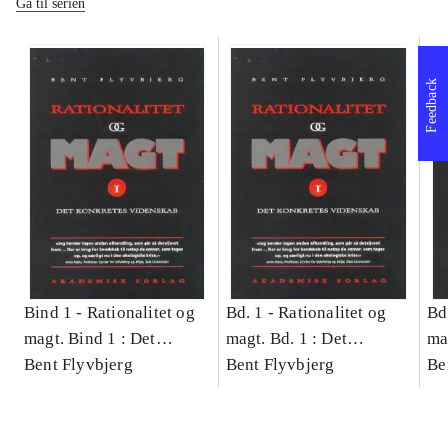
Gå til serien
Feedback
Bind 1 -
Rationalitet og
Bd. 1 -
Rationalitet og
Bd
magt. Bind 1 : Det
magt. Bd. 1 : Det
ma
konkretes videnskab
Bent Flyvbjerg
konkretes videnskab
Bent Flyvbjerg
ko
Be