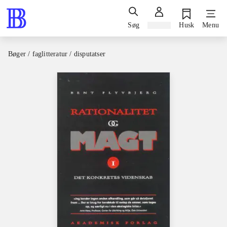
Søg
Log ind
Husk
Menu
Bøger / faglitteratur / disputatser