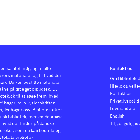
 en samlet indgang til alle
Kontakt os
kers materialer og til hvad der
Om Bibliotek.
ark. Du kan bestille materialer
Hjælp og vejle
låne på dit eget bibliotek. Du
Kontakt os
otek.dk til at søge frem, hvad
Privatlivspoliti
af bøger, musik, tidsskrifter,
Leverandører
er, lydbøger osv. Bibliotek.dk er
English
ysisk bibliotek, men en database
r hvad der findes på danske
Tilgængelighe
ioteker, som du kan bestille og
it lokale bibliotek.