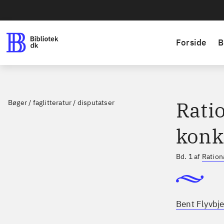
Forside
B
Ratio
Bøger / faglitteratur / disputatser
konk
Bd. 1 af
Ration
Bent Flyvbje