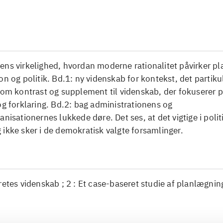
...
ens virkelighed, hvordan moderne rationalitet påvirker p
on og politik. Bd.1: ny videnskab for kontekst, det partik
som kontrast og supplement til videnskab, der fokuserer på
og forklaring. Bd.2: bag administrationens og
anisationernes lukkede døre. Det ses, at det vigtige i polit
ikke sker i de demokratisk valgte forsamlinger.
retes videnskab ; 2 : Et case-baseret studie af planlægnin