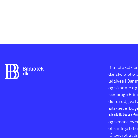
Bibliotek.dk er
danske bibliote
udgives i Danm
og så hente og 
kan bruge Bibli
der er udgivet 
artikler, e-bøg
altså ikke et f
og service ove
offentlige bibl
få leveret til d