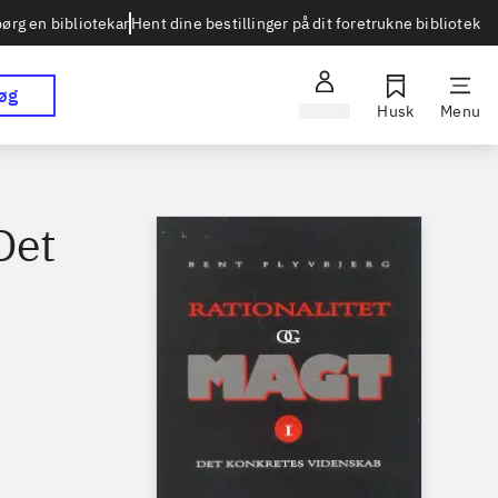
Hent dine bestillinger på dit foretrukne bibliotek
ørg en bibliotekar
øg
Log ind
Husk
Menu
Det