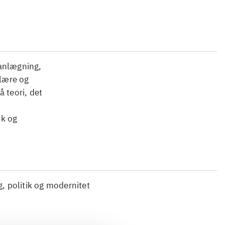
lanlægning,
ulære og
 teori, det
ik og
g, politik og modernitet