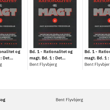
onalitet og
Bd. 1 -
Rationalitet og
Bd. 1 -
Ratio
: Det
magt. Bd. 1 : Det
magt. Bd. 1 :
idenskab
g
konkretes videnskab
Bent Flyvbjerg
konkretes v
Bent Flyvbjer
Bog
Bent Flyvbjerg