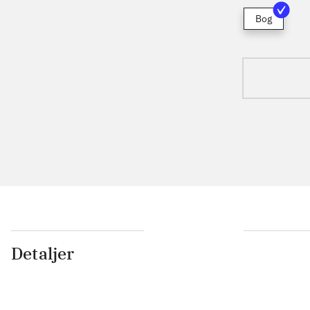
Bog
Detaljer
...
...
...