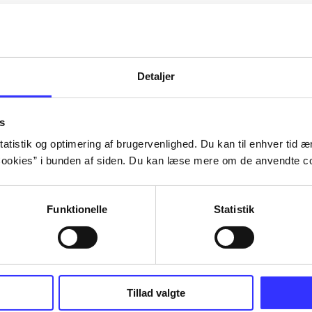
Artiklerne i
handler ofte
lorem ipsum dolor sit amet ...
Tidsskrift
Detaljer
s
atistik og optimering af brugervenlighed. Du kan til enhver tid æn
ookies” i bunden af siden. Du kan læse mere om de anvendte co
Funktionelle
Statistik
Tillad valgte