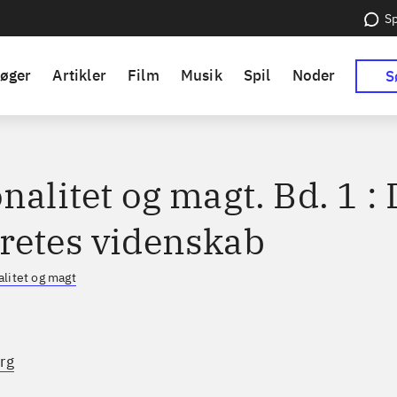
Sp
øger
Artikler
Film
Musik
Spil
Noder
S
nalitet og magt. Bd. 1 : 
retes videnskab
alitet og magt
rg