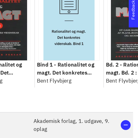
Feedback
nalitet og
Bind 1 -
Rationalitet og
Bd. 2 -
Ratio
 Det
magt. Det konkretes
magt. Bd. 2 :
idenskab
g
videnskab. Bind 1
Bent Flyvbjerg
baseret studi
Bent Flyvbjer
planlægning,
modernitet
Akademisk forlag, 1. udgave, 9.
oplag