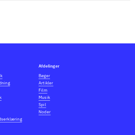
Afdelinger
dk
Bøger
dning
Artikler
Film
k
Musik
Spil
Noder
dserklæring