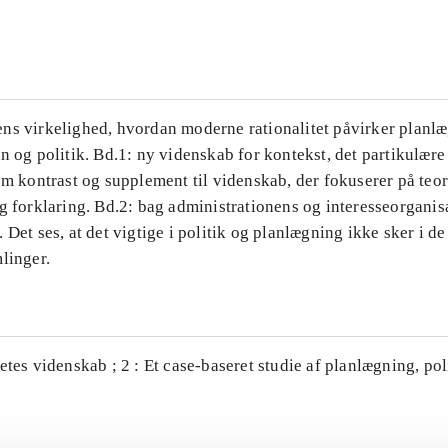
...
ns virkelighed, hvordan moderne rationalitet påvirker planl
n og politik. Bd.1: ny videnskab for kontekst, det partikulære
om kontrast og supplement til videnskab, der fokuserer på teor
g forklaring. Bd.2: bag administrationens og interesseorganis
 Det ses, at det vigtige i politik og planlægning ikke sker i d
linger.
etes videnskab ; 2 : Et case-baseret studie af planlægning, po