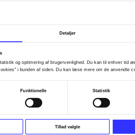
Artiklerne i
handler ofte om
lorem ipsum dolor sit amet ...
Tidsskrift
Detaljer
s
atistik og optimering af brugervenlighed. Du kan til enhver tid æn
ookies” i bunden af siden. Du kan læse mere om de anvendte co
Funktionelle
Statistik
Tillad valgte