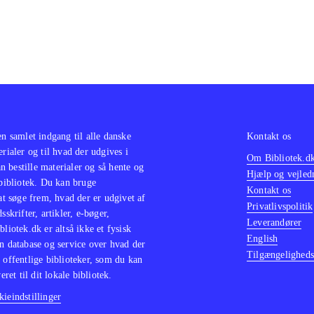
en samlet indgang til alle danske
Kontakt os
erialer og til hvad der udgives i
Om Bibliotek.d
 bestille materialer og så hente og
Hjælp og vejled
 bibliotek. Du kan bruge
Kontakt os
 at søge frem, hvad der er udgivet af
Privatlivspolitik
sskrifter, artikler, e-bøger,
Leverandører
bliotek.dk er altså ikke et fysisk
English
n database og service over hvad der
Tilgængeligheds
 offentlige biblioteker, som du kan
eret til dit lokale bibliotek.
ieindstillinger