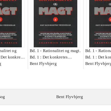
nalitet og
Bd. 1 -
Rationalitet og magt.
Bd. 1 -
Rationa
 Det konkretes
Bd. 1 : Det konkretes
Bd. 1 : Det ko
g
videnskab
Bent Flyvbjerg
videnskab
Bent Flyvbjer
Bog
Bent Flyvbjerg