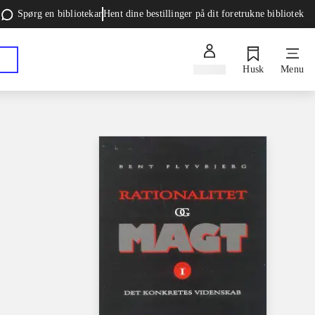
Spørg en bibliotekar
Hent dine bestillinger på dit foretrukne bibliotek
Log ind
Husk
Menu