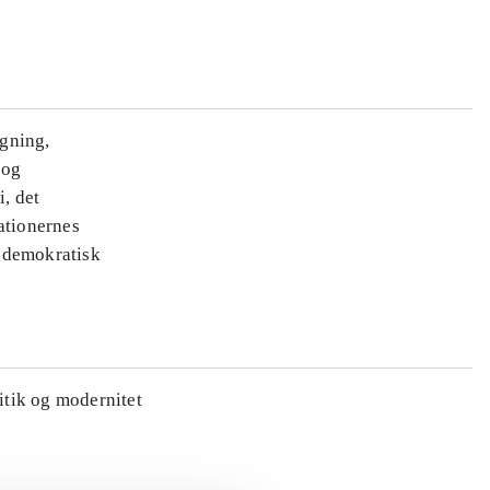
ægning,
 og
i, det
ationernes
e demokratisk
litik og modernitet