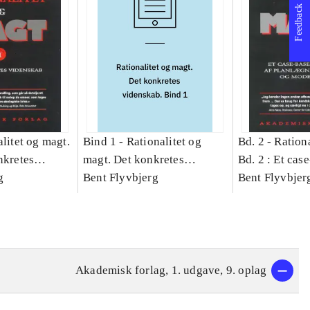
Feedback
litet og magt.
Bind 1 -
Rationalitet og
Bd. 2 -
Rationa
nkretes
magt. Det konkretes
Bd. 2 : Et cas
g
videnskab. Bind 1
Bent Flyvbjerg
studie af plan
Bent Flyvbjer
politik og mod
Akademisk forlag, 1. udgave, 9. oplag