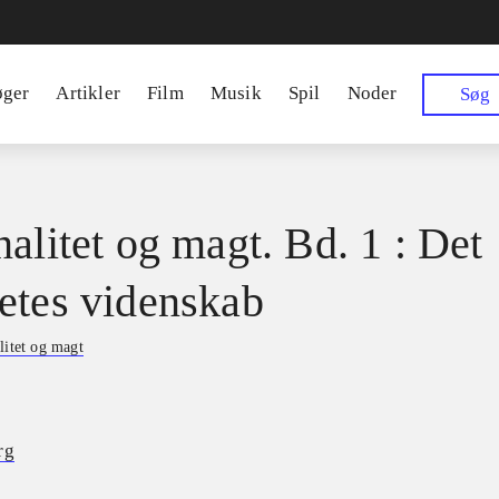
øger
Artikler
Film
Musik
Spil
Noder
Søg
nalitet og magt. Bd. 1 : Det
etes videnskab
litet og magt
rg