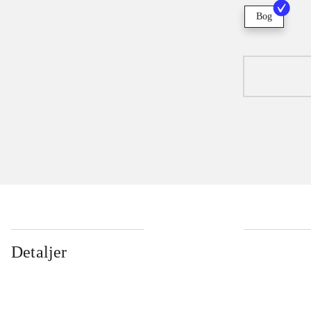
Bog
Detaljer
...
...
...