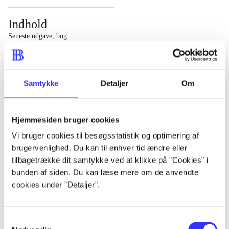
Indhold
Seneste udgave, bog
1 : Det konkretes videnskab ; 2 : Et case-baseret studie
af planlægning, politik og modernitet
Samtykke
Detaljer
Om
Hjemmesiden bruger cookies
Tidsskrift
Vi bruger cookies til besøgsstatistik og optimering af
brugervenlighed. Du kan til enhver tid ændre eller
Artiklen er en del af
tilbagetrække dit samtykke ved at klikke på ”Cookies” i
bunden af siden. Du kan læse mere om de anvendte
lorem ipsum dolor sit amet ...
cookies under ”Detaljer”.
Tidsskrift
Artiklerne i
handler ofte om
Samtykkevalg