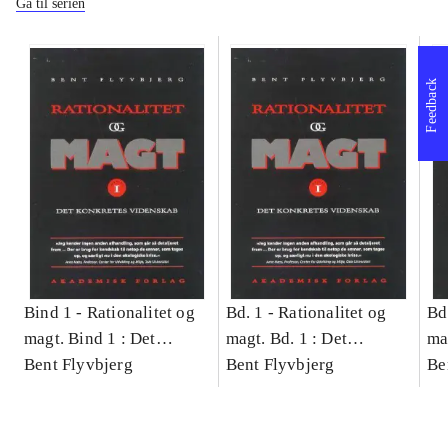
Gå til serien
Feedback
Bind 1 -
Rationalitet og
Bd. 1 -
Rationalitet og
Bd
magt. Bind 1 : Det
magt. Bd. 1 : Det
ma
konkretes videnskab
Bent Flyvbjerg
konkretes videnskab
Bent Flyvbjerg
ko
Be