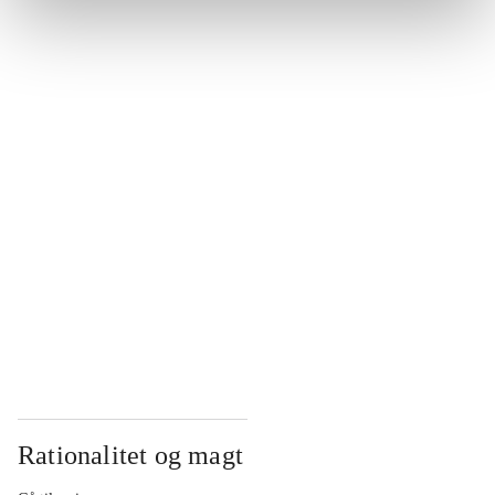
...
...
...
...
...
Rationalitet og magt