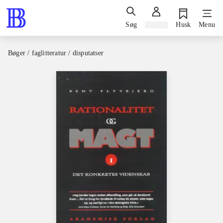
Søg
Log ind
Husk
Menu
Bøger / faglitteratur / disputatser