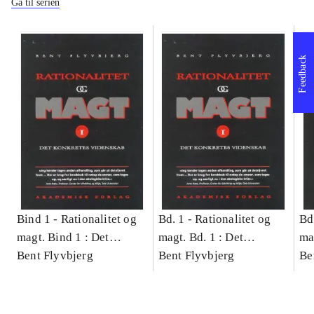
Gå til serien
Feedback
Bind 1 -
Rationalitet og
Bd. 1 -
Rationalitet og
Bd
magt. Bind 1 : Det
magt. Bd. 1 : Det
ma
konkretes videnskab
Bent Flyvbjerg
konkretes videnskab
Bent Flyvbjerg
ko
Be