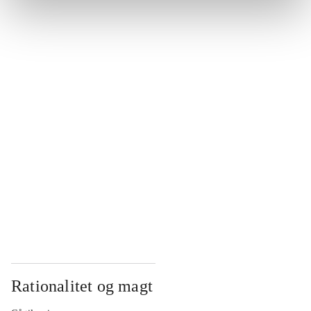
...
...
...
...
...
Rationalitet og magt