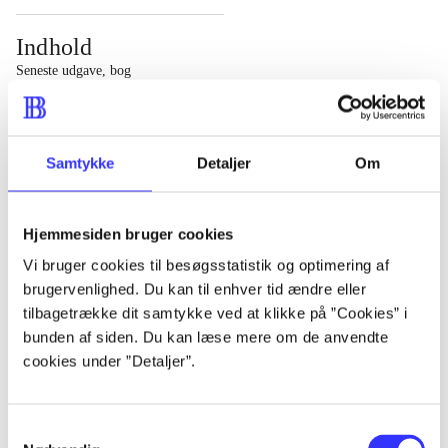
Indhold
Seneste udgave, bog
1 : Det konkretes videnskab ; 2 : Et case-baseret studie
af planlægning, politik og modernitet
Samtykke
Detaljer
Om
Hjemmesiden bruger cookies
Tidsskrift
Vi bruger cookies til besøgsstatistik og optimering af
brugervenlighed. Du kan til enhver tid ændre eller
Artiklen er en del af
tilbagetrække dit samtykke ved at klikke på ”Cookies” i
bunden af siden. Du kan læse mere om de anvendte
lorem ipsum dolor sit amet ...
cookies under ”Detaljer”.
Tidsskrift
Artiklerne i
handler ofte om
Samtykkevalg