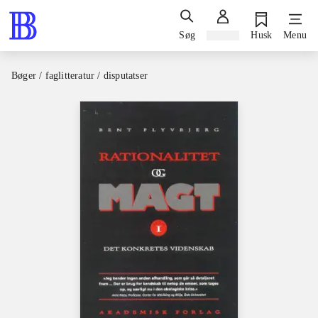
Søg
Log ind
Husk
Menu
Bøger / faglitteratur / disputatser