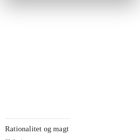
...
...
...
...
...
Rationalitet og magt