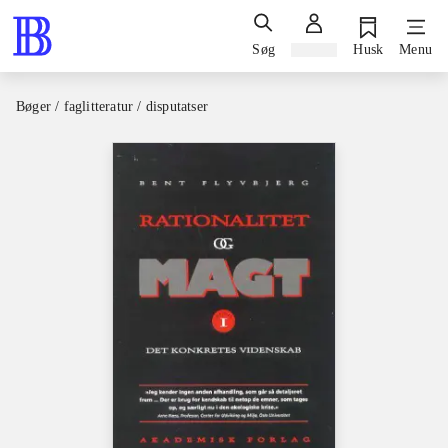
Søg
Log ind
Husk
Menu
Bøger / faglitteratur / disputatser