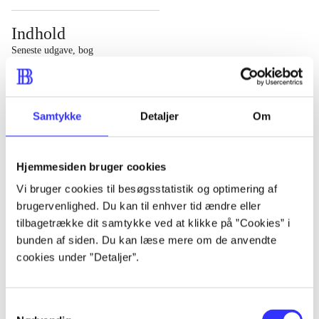
Indhold
Seneste udgave, bog
1 : Det konkretes videnskab ; 2 : Et case-baseret studie
af planlægning, politik og modernitet
Samtykke
Detaljer
Om
Hjemmesiden bruger cookies
Tidsskrift
Vi bruger cookies til besøgsstatistik og optimering af
brugervenlighed. Du kan til enhver tid ændre eller
Artiklen er en del af
tilbagetrække dit samtykke ved at klikke på ”Cookies” i
bunden af siden. Du kan læse mere om de anvendte
lorem ipsum dolor sit amet ...
cookies under ”Detaljer”.
Tidsskrift
Artiklerne i
handler ofte om
Samtykkevalg