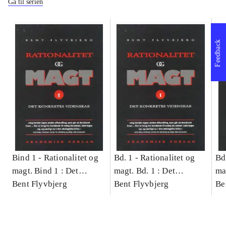
Gå til serien
Feedback
Bind 1 -
Rationalitet og
Bd. 1 -
Rationalitet og
Bd
magt. Bind 1 : Det
magt. Bd. 1 : Det
ma
konkretes videnskab
Bent Flyvbjerg
konkretes videnskab
Bent Flyvbjerg
ko
Be