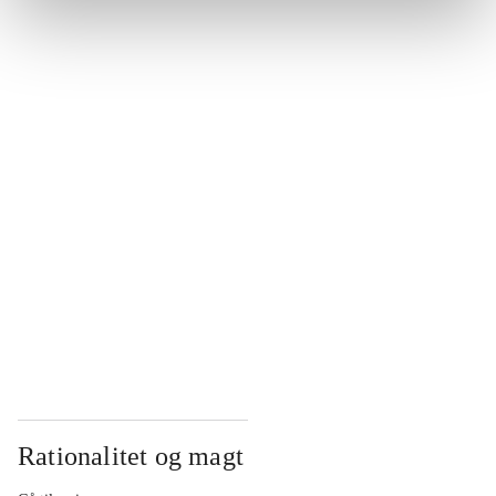
...
...
...
...
...
Rationalitet og magt