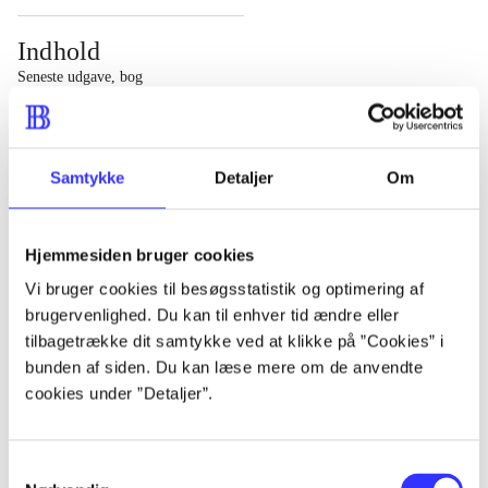
Indhold
Seneste udgave, bog
1 : Det konkretes videnskab ; 2 : Et case-baseret studie
af planlægning, politik og modernitet
Samtykke
Detaljer
Om
Hjemmesiden bruger cookies
Tidsskrift
Vi bruger cookies til besøgsstatistik og optimering af
brugervenlighed. Du kan til enhver tid ændre eller
Artiklen er en del af
tilbagetrække dit samtykke ved at klikke på ”Cookies” i
bunden af siden. Du kan læse mere om de anvendte
lorem ipsum dolor sit amet ...
cookies under ”Detaljer”.
Tidsskrift
Artiklerne i
handler ofte om
Samtykkevalg