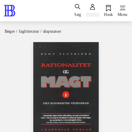
Søg
Log ind
Husk
Menu
Bøger / faglitteratur / disputatser