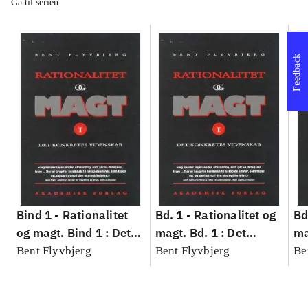
Gå til serien
Feedback
Bind 1 -
Rationalitet
Bd. 1 -
Rationalitet og
Bd
og magt. Bind 1 : Det
magt. Bd. 1 : Det
ma
konkretes videnskab
konkretes videnskab
ko
Bent Flyvbjerg
Bent Flyvbjerg
Be