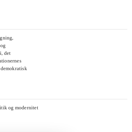
ægning,
 og
i, det
ationernes
e demokratisk
litik og modernitet