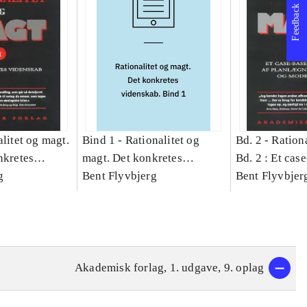
Feedback
litet og magt.
Bind 1 -
Rationalitet og
Bd. 2 -
Rationa
nkretes
magt. Det konkretes
Bd. 2 : Et cas
g
videnskab. Bind 1
Bent Flyvbjerg
studie af plan
Bent Flyvbjer
politik og mod
Akademisk forlag, 1. udgave, 9. oplag