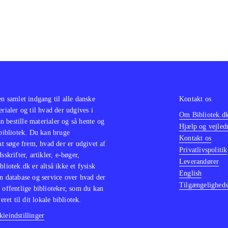
en samlet indgang til alle danske
Kontakt os
erialer og til hvad der udgives i
Om Bibliotek.d
 bestille materialer og så hente og
Hjælp og vejled
 bibliotek. Du kan bruge
Kontakt os
 at søge frem, hvad der er udgivet af
Privatlivspolitik
sskrifter, artikler, e-bøger,
Leverandører
bliotek.dk er altså ikke et fysisk
English
n database og service over hvad der
Tilgængeligheds
 offentlige biblioteker, som du kan
eret til dit lokale bibliotek.
ieindstillinger