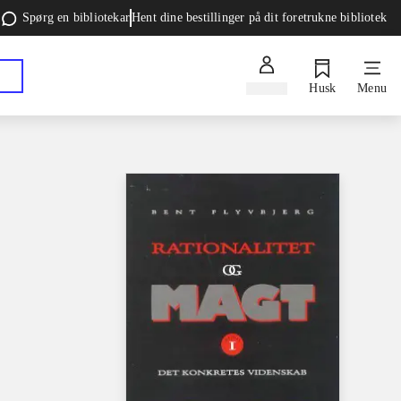
Spørg en bibliotekar
Hent dine bestillinger på dit foretrukne bibliotek
Log ind
Husk
Menu