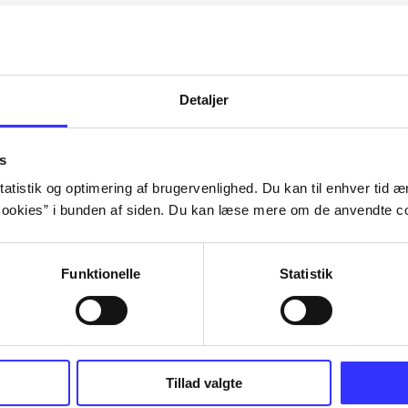
Artiklerne i
handler ofte om
lorem ipsum dolor sit amet ...
Tidsskrift
Detaljer
s
atistik og optimering af brugervenlighed. Du kan til enhver tid æn
ookies” i bunden af siden. Du kan læse mere om de anvendte co
Funktionelle
Statistik
Tillad valgte