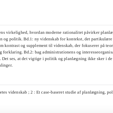
...
ns virkelighed, hvordan moderne rationalitet påvirker planl
n og politik. Bd.1: ny videnskab for kontekst, det partikulære
om kontrast og supplement til videnskab, der fokuserer på teor
g forklaring. Bd.2: bag administrationens og interesseorganis
 Det ses, at det vigtige i politik og planlægning ikke sker i d
linger.
etes videnskab ; 2 : Et case-baseret studie af planlægning, po