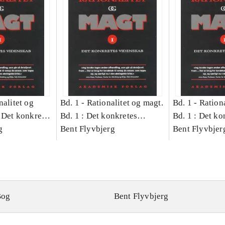
nalitet og
Bd. 1 -
Rationalitet og magt.
Bd. 1 -
Rationa
 Det konkretes
Bd. 1 : Det konkretes
Bd. 1 : Det ko
g
videnskab
Bent Flyvbjerg
videnskab
Bent Flyvbjer
Bog
Bent Flyvbjerg