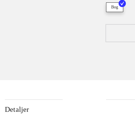
Bog
Detaljer
...
...
...