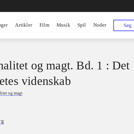
øger
Artikler
Film
Musik
Spil
Noder
Søg
nalitet og magt. Bd. 1 : Det
etes videnskab
litet og magt
rg