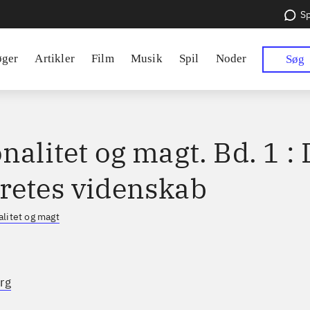
Sp
øger
Artikler
Film
Musik
Spil
Noder
Søg
nalitet og magt. Bd. 1 : 
retes videnskab
alitet og magt
rg