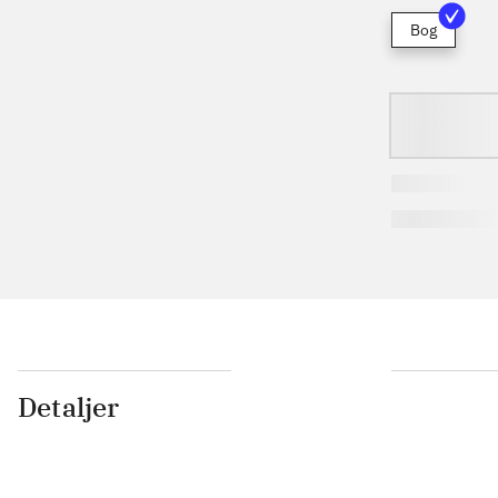
Bog
Detaljer
...
...
...