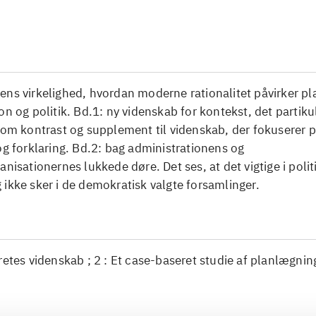
...
ens virkelighed, hvordan moderne rationalitet påvirker p
on og politik. Bd.1: ny videnskab for kontekst, det partik
som kontrast og supplement til videnskab, der fokuserer på
og forklaring. Bd.2: bag administrationens og
anisationernes lukkede døre. Det ses, at det vigtige i polit
ikke sker i de demokratisk valgte forsamlinger.
retes videnskab ; 2 : Et case-baseret studie af planlægnin