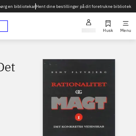
Hent dine bestillinger på dit foretrukne bibliotek
ørg en bibliotekar
Log ind
Husk
Menu
Det