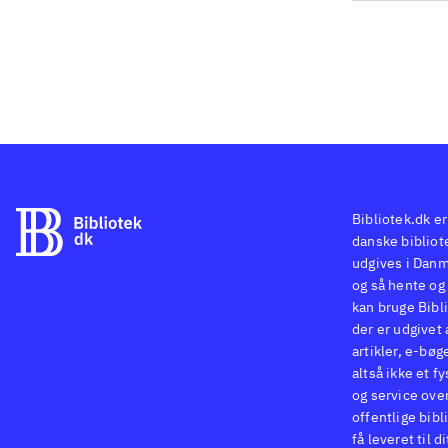
Bibliotek.dk er
danske bibliote
udgives i Danm
og så hente og 
kan bruge Bibli
der er udgivet 
artikler, e-bøg
altså ikke et f
og service ove
offentlige bibl
få leveret til d