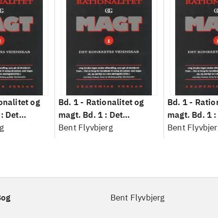
onalitet og
Bd. 1 -
Rationalitet og
Bd. 1 -
Ratio
: Det
magt. Bd. 1 : Det
magt. Bd. 1 :
idenskab
g
konkretes videnskab
Bent Flyvbjerg
konkretes v
Bent Flyvbjer
Bog
Bent Flyvbjerg