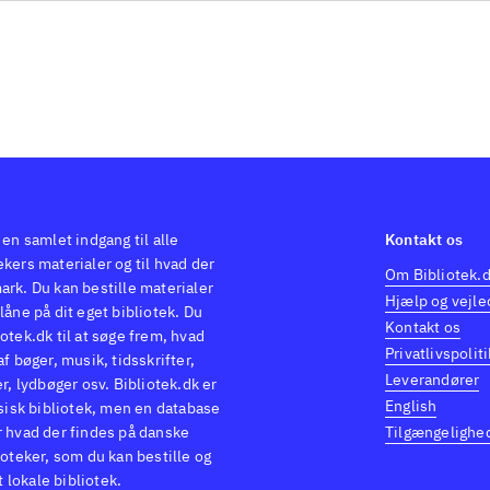
 en samlet indgang til alle
Kontakt os
kers materialer og til hvad der
Om Bibliotek.
ark. Du kan bestille materialer
Hjælp og vejle
låne på dit eget bibliotek. Du
Kontakt os
otek.dk til at søge frem, hvad
Privatlivspoliti
af bøger, musik, tidsskrifter,
Leverandører
er, lydbøger osv. Bibliotek.dk er
English
ysisk bibliotek, men en database
r hvad der findes på danske
Tilgængelighe
ioteker, som du kan bestille og
it lokale bibliotek.