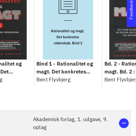
Feedback
nalitet og
Bind 1 -
Rationalitet og
Bd. 2 -
Ratio
 Det
magt. Det konkretes
magt. Bd. 2 :
idenskab
g
videnskab. Bind 1
Bent Flyvbjerg
baseret studi
Bent Flyvbjer
planlægning,
modernitet
Akademisk forlag, 1. udgave, 9.
oplag