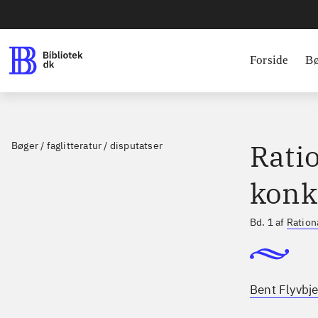
Forside
B
Ratio
Bøger / faglitteratur / disputatser
konk
Bd. 1 af
Ration
Bent Flyvbje