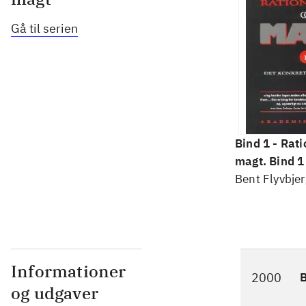
Gå til serien
Bind 1 -
Rati
magt. Bind 1 
konkretes v
Bent Flyvbjer
Informationer
2000
og udgaver