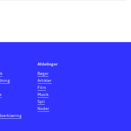
Afdelinger
dk
Bøger
dning
Artikler
Film
k
Musik
Spil
Noder
dserklæring