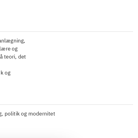
lanlægning,
ulære og
 teori, det
ik og
g, politik og modernitet