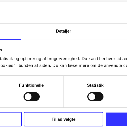
Artiklerne i
handler ofte
lorem ipsum dolor sit amet ...
Tidsskrift
Detaljer
s
atistik og optimering af brugervenlighed. Du kan til enhver tid æn
ookies” i bunden af siden. Du kan læse mere om de anvendte co
Funktionelle
Statistik
Tillad valgte