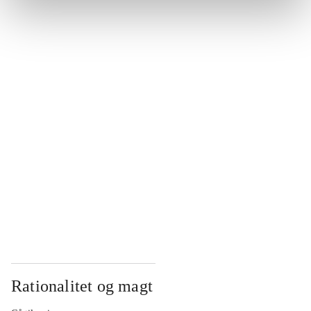
...
...
...
...
...
Rationalitet og magt