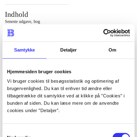
Indhold
Seneste udgave, bog
1 : Det konkretes videnskab ; 2 : Et case-baseret studie
af planlægning, politik og modernitet
Samtykke
Detaljer
Om
Hjemmesiden bruger cookies
Tidsskrift
Vi bruger cookies til besøgsstatistik og optimering af
brugervenlighed. Du kan til enhver tid ændre eller
Artiklen er en del af
tilbagetrække dit samtykke ved at klikke på ”Cookies” i
bunden af siden. Du kan læse mere om de anvendte
lorem ipsum dolor sit amet ...
cookies under ”Detaljer”.
Tidsskrift
Artiklerne i
handler ofte om
Samtykkevalg