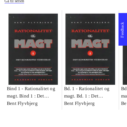
Gå til serien
Feedback
Bind 1 -
Rationalitet og
Bd. 1 -
Rationalitet og
Bd
magt. Bind 1 : Det
magt. Bd. 1 : Det
ma
konkretes videnskab
Bent Flyvbjerg
konkretes videnskab
Bent Flyvbjerg
ko
Be