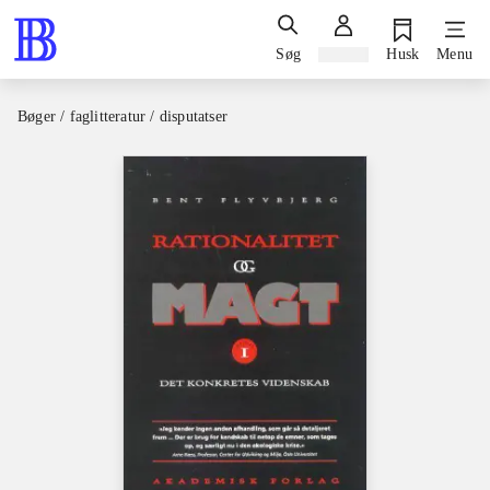
Søg
Log ind
Husk
Menu
Bøger / faglitteratur / disputatser