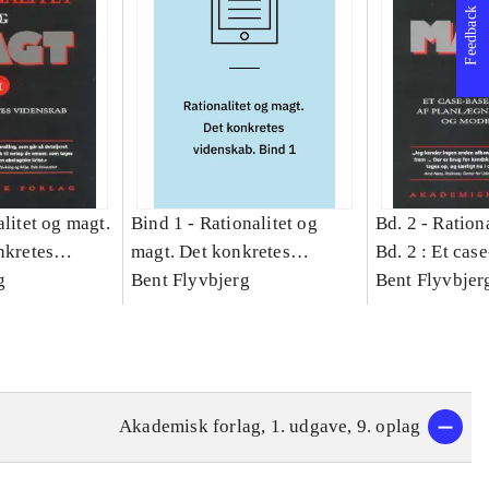
Feedback
litet og magt.
Bind 1 -
Rationalitet og
Bd. 2 -
Rationa
nkretes
magt. Det konkretes
Bd. 2 : Et cas
g
videnskab. Bind 1
Bent Flyvbjerg
studie af plan
Bent Flyvbjer
politik og mod
Akademisk forlag, 1. udgave, 9. oplag