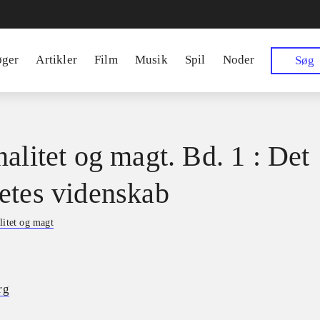
øger
Artikler
Film
Musik
Spil
Noder
Søg
nalitet og magt. Bd. 1 : Det
etes videnskab
litet og magt
rg