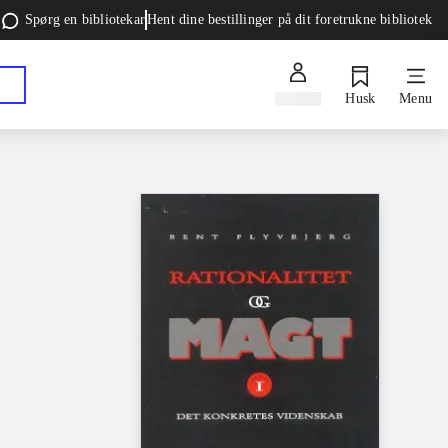
Spørg en bibliotekar
Hent dine bestillinger på dit foretrukne bibliotek
Log ind
Husk
Menu