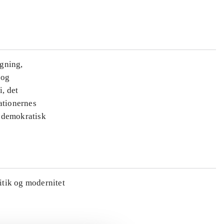
ægning,
 og
i, det
ationernes
e demokratisk
litik og modernitet