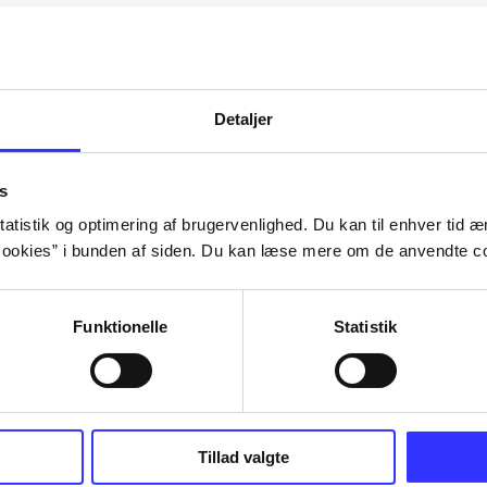
Artiklerne i
handler ofte om
lorem ipsum dolor sit amet ...
Tidsskrift
Detaljer
s
atistik og optimering af brugervenlighed. Du kan til enhver tid æn
ookies” i bunden af siden. Du kan læse mere om de anvendte co
Funktionelle
Statistik
Tillad valgte