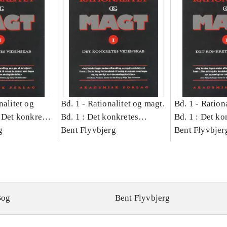
nalitet og
Bd. 1 -
Rationalitet og magt.
Bd. 1 -
Rationa
 Det konkretes
Bd. 1 : Det konkretes
Bd. 1 : Det ko
g
videnskab
Bent Flyvbjerg
videnskab
Bent Flyvbjer
Bog
Bent Flyvbjerg