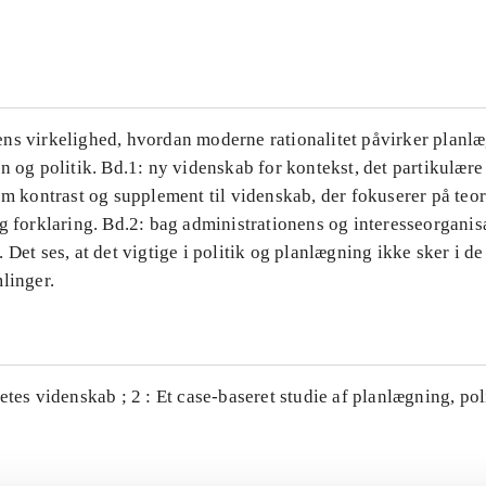
...
ns virkelighed, hvordan moderne rationalitet påvirker planl
n og politik. Bd.1: ny videnskab for kontekst, det partikulære
om kontrast og supplement til videnskab, der fokuserer på teor
g forklaring. Bd.2: bag administrationens og interesseorganis
 Det ses, at det vigtige i politik og planlægning ikke sker i d
linger.
etes videnskab ; 2 : Et case-baseret studie af planlægning, po