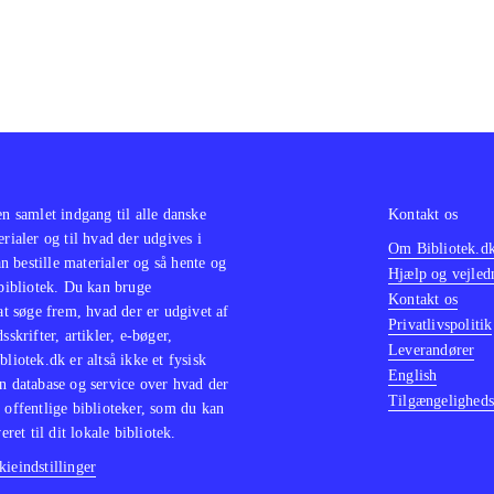
en samlet indgang til alle danske
Kontakt os
erialer og til hvad der udgives i
Om Bibliotek.d
 bestille materialer og så hente og
Hjælp og vejled
 bibliotek. Du kan bruge
Kontakt os
 at søge frem, hvad der er udgivet af
Privatlivspolitik
sskrifter, artikler, e-bøger,
Leverandører
bliotek.dk er altså ikke et fysisk
English
n database og service over hvad der
Tilgængeligheds
 offentlige biblioteker, som du kan
eret til dit lokale bibliotek.
ieindstillinger