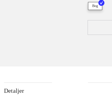
Bog
Detaljer
...
...
...