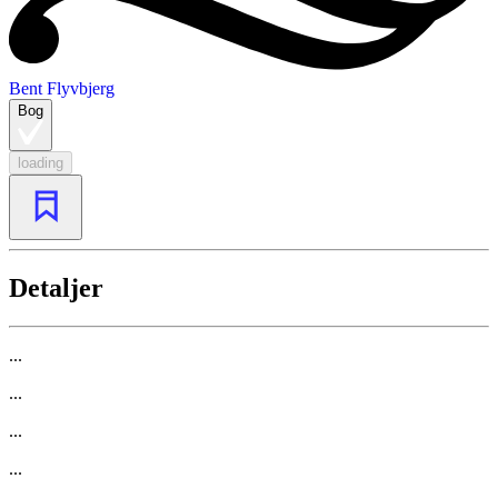
Bent Flyvbjerg
Bog
loading
Detaljer
...
...
...
...