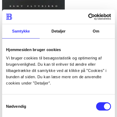
Samtykke
Detaljer
Om
Hjemmesiden bruger cookies
Vi bruger cookies til besøgsstatistik og optimering af
brugervenlighed. Du kan til enhver tid ændre eller
tilbagetrække dit samtykke ved at klikke på ”Cookies” i
bunden af siden. Du kan læse mere om de anvendte
cookies under ”Detaljer”.
Bind 1 -
Rationalitet og magt. Bind 1 : Det konkretes videnskab
Samtykkevalg
Bent Flyvbjerg
Nødvendig