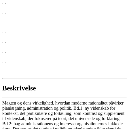
...
...
...
...
...
...
...
...
Beskrivelse
Magten og dens virkelighed, hvordan moderne rationalitet påvirker
planlægning, administration og politik. Bd.1: ny videnskab for
kontekst, det partikulære og fortælling, som kontrast og supplement
til videnskab, der fokuserer på teori, det universelle og forklaring.
Bd.2: bag administrationens og interesseorganisationernes lukkede
døre. Det ses, at det vigtige i politik og planlægning ikke sker i de