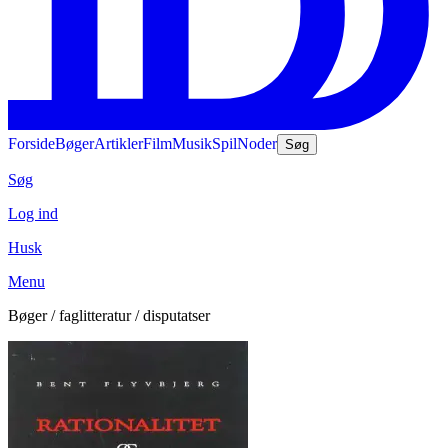
Forside
Bøger
Artikler
Film
Musik
Spil
Noder
Søg
Søg
Log ind
Husk
Menu
Bøger / faglitteratur / disputatser