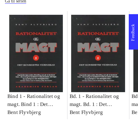
Gå til serien
Feedback
Bind 1 -
Rationalitet og
Bd. 1 -
Rationalitet og
Bd
magt. Bind 1 : Det
magt. Bd. 1 : Det
ma
konkretes videnskab
Bent Flyvbjerg
konkretes videnskab
Bent Flyvbjerg
ko
Be