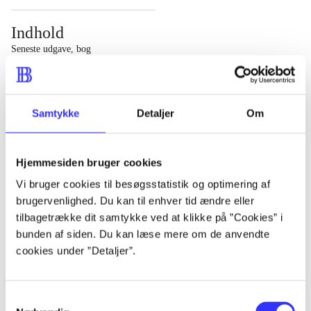
Indhold
Seneste udgave, bog
1 : Det konkretes videnskab ; 2 : Et case-baseret studie
af planlægning, politik og modernitet
Samtykke
Detaljer
Om
Hjemmesiden bruger cookies
Tidsskrift
Vi bruger cookies til besøgsstatistik og optimering af
brugervenlighed. Du kan til enhver tid ændre eller
Artiklen er en del af
tilbagetrække dit samtykke ved at klikke på ”Cookies” i
bunden af siden. Du kan læse mere om de anvendte
lorem ipsum dolor sit amet ...
cookies under ”Detaljer”.
Tidsskrift
Artiklerne i
handler ofte om
Samtykkevalg