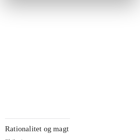
...
...
...
...
...
Rationalitet og magt