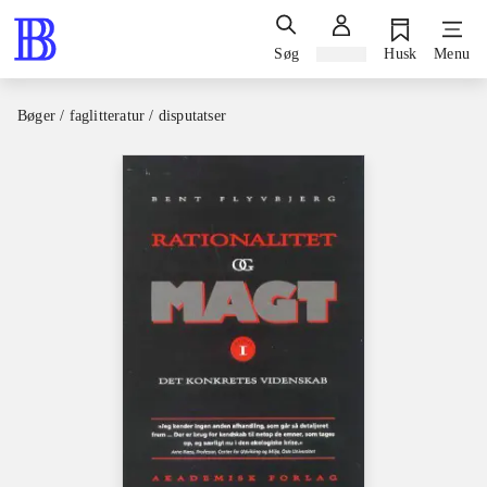
Søg
Log ind
Husk
Menu
Bøger / faglitteratur / disputatser