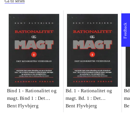
Gå til serien
Feedback
Bind 1 -
Rationalitet og
Bd. 1 -
Rationalitet og
Bd
magt. Bind 1 : Det
magt. Bd. 1 : Det
ma
konkretes videnskab
Bent Flyvbjerg
konkretes videnskab
Bent Flyvbjerg
ko
Be