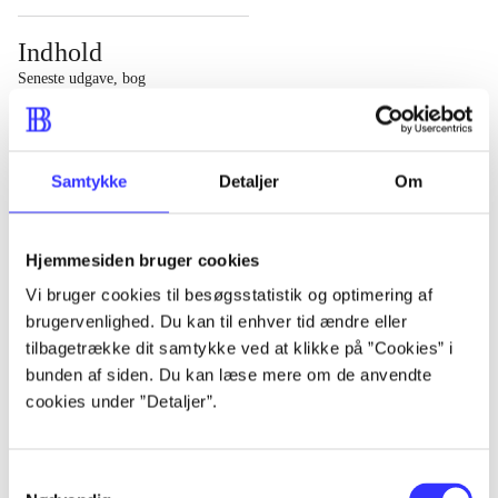
Indhold
Seneste udgave, bog
1 : Det konkretes videnskab ; 2 : Et case-baseret studie
af planlægning, politik og modernitet
Samtykke
Detaljer
Om
Hjemmesiden bruger cookies
Tidsskrift
Vi bruger cookies til besøgsstatistik og optimering af
brugervenlighed. Du kan til enhver tid ændre eller
Artiklen er en del af
tilbagetrække dit samtykke ved at klikke på ”Cookies” i
bunden af siden. Du kan læse mere om de anvendte
lorem ipsum dolor sit amet ...
cookies under ”Detaljer”.
Tidsskrift
Artiklerne i
handler ofte om
Samtykkevalg