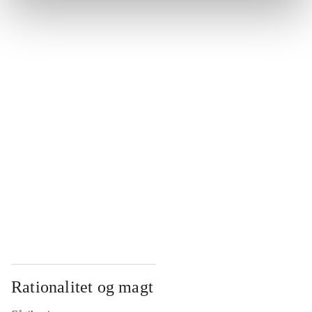
...
...
...
...
...
Rationalitet og magt