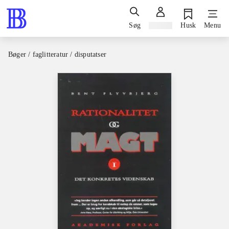
Søg
Log ind
Husk
Menu
Bøger / faglitteratur / disputatser