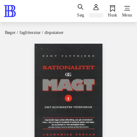
Søg
Log ind
Husk
Menu
Bøger / faglitteratur / disputatser