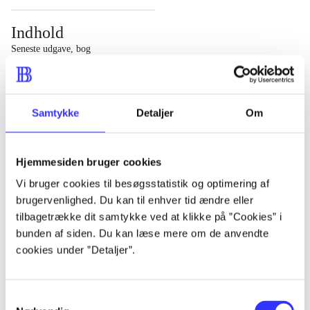
Indhold
Seneste udgave, bog
1 : Det konkretes videnskab ; 2 : Et case-baseret studie
af planlægning, politik og modernitet
Samtykke
Detaljer
Om
Hjemmesiden bruger cookies
Tidsskrift
Vi bruger cookies til besøgsstatistik og optimering af
brugervenlighed. Du kan til enhver tid ændre eller
Artiklen er en del af
tilbagetrække dit samtykke ved at klikke på ”Cookies” i
bunden af siden. Du kan læse mere om de anvendte
lorem ipsum dolor sit amet ...
cookies under ”Detaljer”.
Tidsskrift
Artiklerne i
handler ofte om
Samtykkevalg