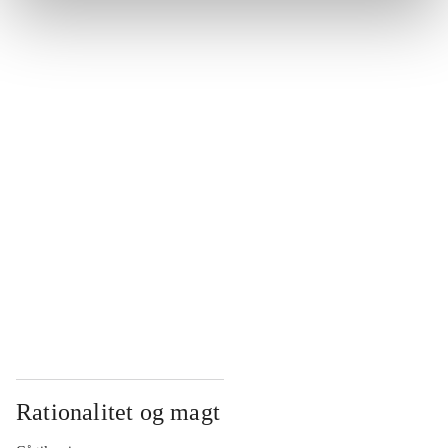
...
...
...
...
...
Rationalitet og magt