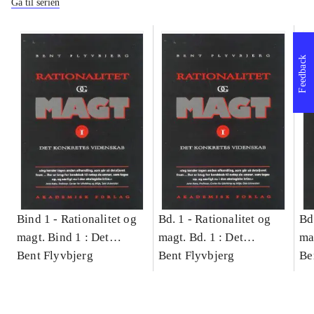
Gå til serien
Feedback
Bind 1 -
Rationalitet og
Bd. 1 -
Rationalitet og
Bd
magt. Bind 1 : Det
magt. Bd. 1 : Det
ma
konkretes videnskab
Bent Flyvbjerg
konkretes videnskab
Bent Flyvbjerg
ko
Be