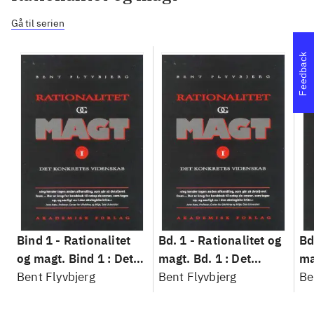
Gå til serien
Feedback
Bind 1 -
Rationalitet
Bd. 1 -
Rationalitet og
Bd
og magt. Bind 1 : Det
magt. Bd. 1 : Det
ma
konkretes videnskab
Bent Flyvbjerg
konkretes videnskab
Bent Flyvbjerg
ko
Be