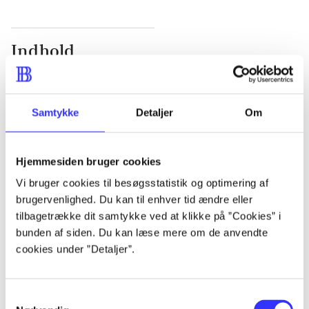
Indhold
Seneste udgave, bog
1 : Det konkretes videnskab ; 2 : Et case-baseret
Samtykke
Detaljer
Om
studie af planlægning, politik og modernitet
Hjemmesiden bruger cookies
Vi bruger cookies til besøgsstatistik og optimering af
Tidsskrift
brugervenlighed. Du kan til enhver tid ændre eller
tilbagetrække dit samtykke ved at klikke på ”Cookies” i
Artiklen er en del af
bunden af siden. Du kan læse mere om de anvendte
cookies under ”Detaljer”.
lorem ipsum dolor sit amet ...
Tidsskrift
Samtykkevalg
Artiklerne i
handler ofte om