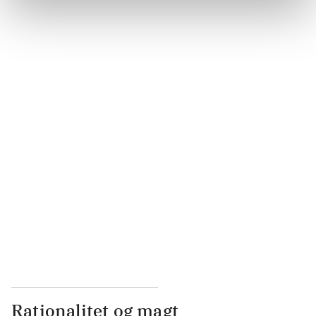
...
...
...
...
...
Rationalitet og magt