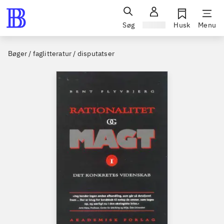
Søg
Log ind
Husk
Menu
Bøger / faglitteratur / disputatser