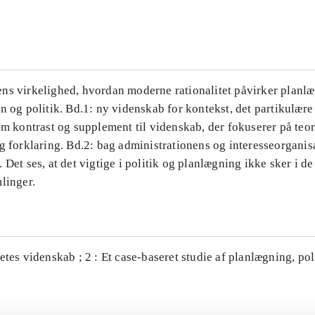
...
ns virkelighed, hvordan moderne rationalitet påvirker planl
n og politik. Bd.1: ny videnskab for kontekst, det partikulære
om kontrast og supplement til videnskab, der fokuserer på teor
g forklaring. Bd.2: bag administrationens og interesseorganis
 Det ses, at det vigtige i politik og planlægning ikke sker i d
linger.
etes videnskab ; 2 : Et case-baseret studie af planlægning, po