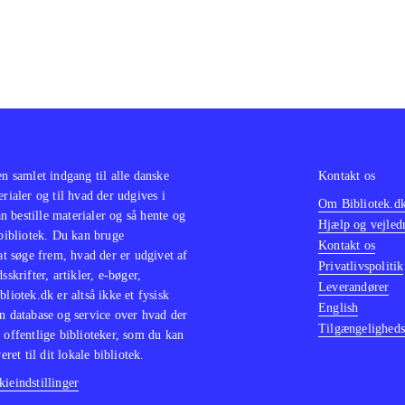
en samlet indgang til alle danske
Kontakt os
erialer og til hvad der udgives i
Om Bibliotek.d
 bestille materialer og så hente og
Hjælp og vejled
 bibliotek. Du kan bruge
Kontakt os
 at søge frem, hvad der er udgivet af
Privatlivspolitik
sskrifter, artikler, e-bøger,
Leverandører
bliotek.dk er altså ikke et fysisk
English
n database og service over hvad der
Tilgængeligheds
 offentlige biblioteker, som du kan
eret til dit lokale bibliotek.
ieindstillinger