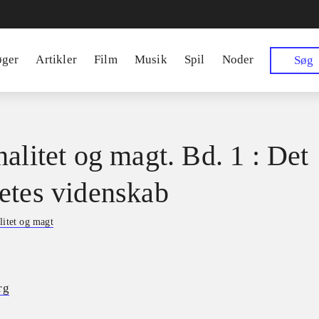
øger
Artikler
Film
Musik
Spil
Noder
Søg
nalitet og magt. Bd. 1 : Det
etes videnskab
litet og magt
rg