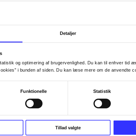
Artiklerne i
handler ofte om
lorem ipsum dolor sit amet ...
Tidsskrift
Detaljer
s
atistik og optimering af brugervenlighed. Du kan til enhver tid æn
ookies” i bunden af siden. Du kan læse mere om de anvendte co
Funktionelle
Statistik
Tillad valgte