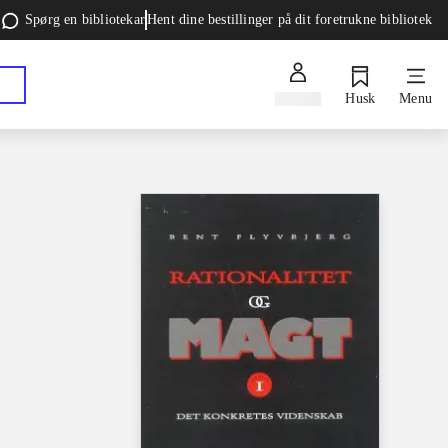
Spørg en bibliotekar
Hent dine bestillinger på dit foretrukne bibliotek
Log ind
Husk
Menu