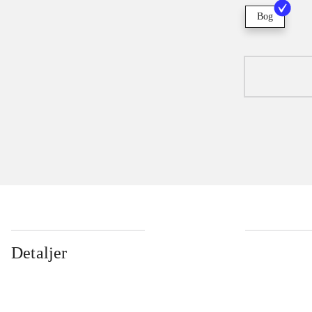
Bog
Detaljer
...
...
...