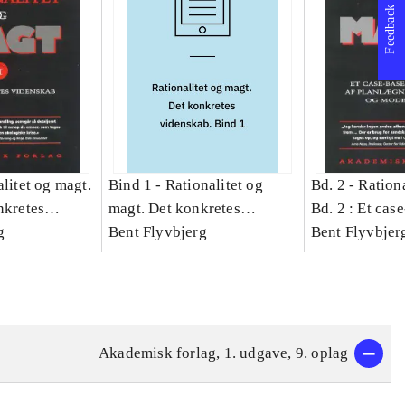
Feedback
litet og magt.
Bind 1 -
Rationalitet og
Bd. 2 -
Rationa
nkretes
magt. Det konkretes
Bd. 2 : Et cas
g
videnskab. Bind 1
Bent Flyvbjerg
studie af plan
Bent Flyvbjer
politik og mod
Akademisk forlag, 1. udgave, 9. oplag