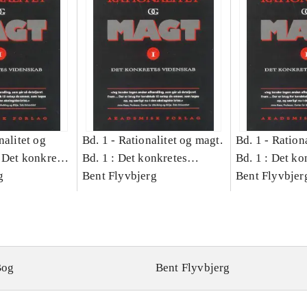
nalitet og
Bd. 1 -
Rationalitet og magt.
Bd. 1 -
Rationa
 Det konkretes
Bd. 1 : Det konkretes
Bd. 1 : Det ko
g
videnskab
Bent Flyvbjerg
videnskab
Bent Flyvbjer
Bog
Bent Flyvbjerg