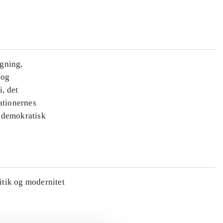
ægning,
 og
i, det
ationernes
e demokratisk
litik og modernitet