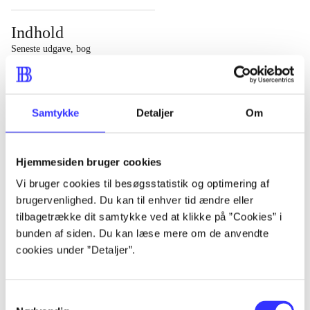
Indhold
Seneste udgave, bog
1 : Det konkretes videnskab ; 2 : Et case-baseret studie
af planlægning, politik og modernitet
Samtykke
Detaljer
Om
Hjemmesiden bruger cookies
Tidsskrift
Vi bruger cookies til besøgsstatistik og optimering af
brugervenlighed. Du kan til enhver tid ændre eller
Artiklen er en del af
tilbagetrække dit samtykke ved at klikke på ”Cookies” i
bunden af siden. Du kan læse mere om de anvendte
lorem ipsum dolor sit amet ...
cookies under ”Detaljer”.
Tidsskrift
Artiklerne i
handler ofte om
Samtykkevalg