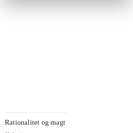
...
...
...
...
...
Rationalitet og magt