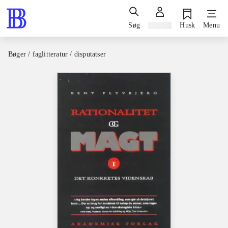
Søg
Log ind
Husk
Menu
Bøger / faglitteratur / disputatser