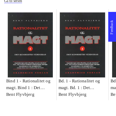
Gå til serien
Feedback
Bind 1 -
Rationalitet og
Bd. 1 -
Rationalitet og
Bd
magt. Bind 1 : Det
magt. Bd. 1 : Det
ma
konkretes videnskab
Bent Flyvbjerg
konkretes videnskab
Bent Flyvbjerg
ko
Be