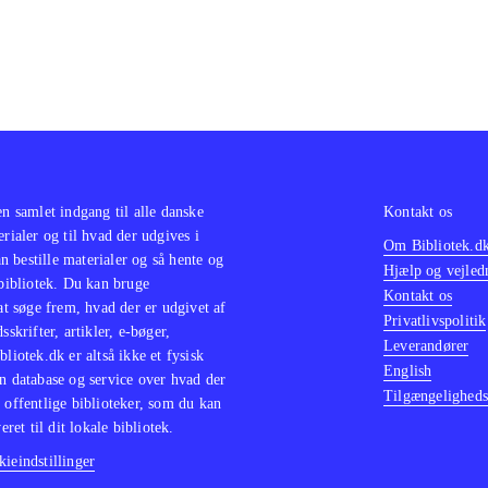
en samlet indgang til alle danske
Kontakt os
erialer og til hvad der udgives i
Om Bibliotek.d
 bestille materialer og så hente og
Hjælp og vejled
 bibliotek. Du kan bruge
Kontakt os
 at søge frem, hvad der er udgivet af
Privatlivspolitik
sskrifter, artikler, e-bøger,
Leverandører
bliotek.dk er altså ikke et fysisk
English
n database og service over hvad der
Tilgængeligheds
 offentlige biblioteker, som du kan
eret til dit lokale bibliotek.
ieindstillinger