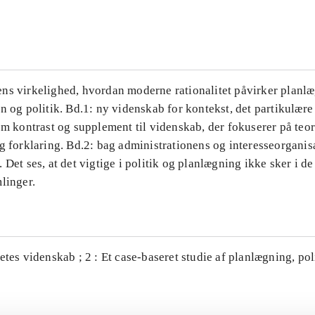
...
ns virkelighed, hvordan moderne rationalitet påvirker planl
n og politik. Bd.1: ny videnskab for kontekst, det partikulære
om kontrast og supplement til videnskab, der fokuserer på teor
g forklaring. Bd.2: bag administrationens og interesseorganis
 Det ses, at det vigtige i politik og planlægning ikke sker i d
linger.
etes videnskab ; 2 : Et case-baseret studie af planlægning, po