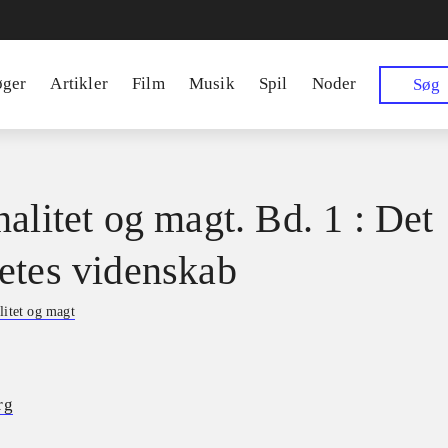
øger
Artikler
Film
Musik
Spil
Noder
Søg
nalitet og magt. Bd. 1 : Det
etes videnskab
litet og magt
rg