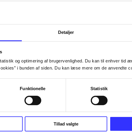
Artiklerne i
handler ofte om
lorem ipsum dolor sit amet ...
Tidsskrift
Detaljer
s
atistik og optimering af brugervenlighed. Du kan til enhver tid æn
ookies” i bunden af siden. Du kan læse mere om de anvendte co
Funktionelle
Statistik
Tillad valgte