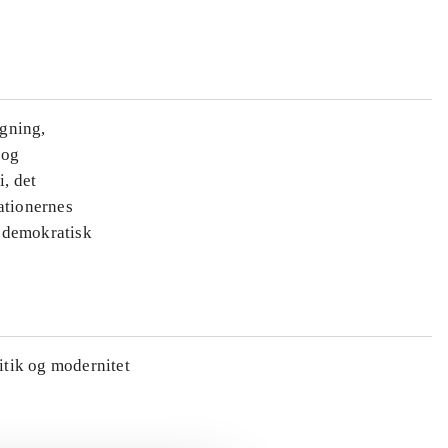
ægning,
 og
i, det
ationernes
e demokratisk
litik og modernitet