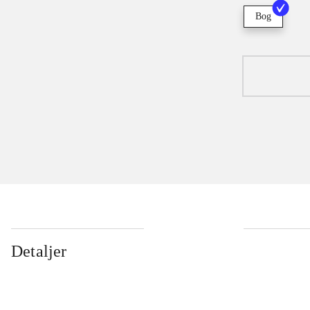
Bog
Detaljer
...
...
...