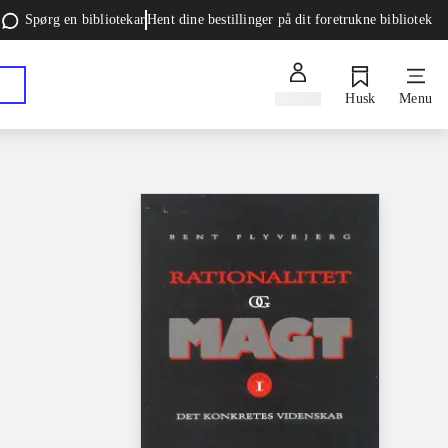
Spørg en bibliotekar
Hent dine bestillinger på dit foretrukne bibliotek
Log ind
Husk
Menu