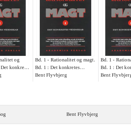
nalitet og
Bd. 1 -
Rationalitet og magt.
Bd. 1 -
Rationa
 Det konkretes
Bd. 1 : Det konkretes
Bd. 1 : Det ko
g
videnskab
Bent Flyvbjerg
videnskab
Bent Flyvbjer
Bog
Bent Flyvbjerg