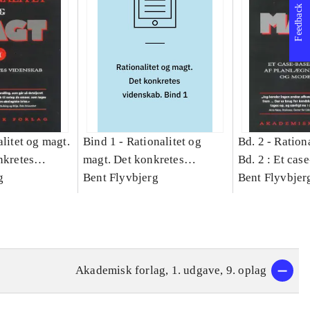
Feedback
litet og magt.
Bind 1 -
Rationalitet og
Bd. 2 -
Rationa
nkretes
magt. Det konkretes
Bd. 2 : Et cas
g
videnskab. Bind 1
Bent Flyvbjerg
studie af plan
Bent Flyvbjer
politik og mod
Akademisk forlag, 1. udgave, 9. oplag