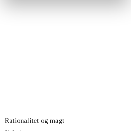
...
...
...
...
...
Rationalitet og magt