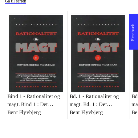
Gå til serien
Feedback
Bind 1 -
Rationalitet og
Bd. 1 -
Rationalitet og
Bd
magt. Bind 1 : Det
magt. Bd. 1 : Det
ma
konkretes videnskab
Bent Flyvbjerg
konkretes videnskab
Bent Flyvbjerg
ko
Be