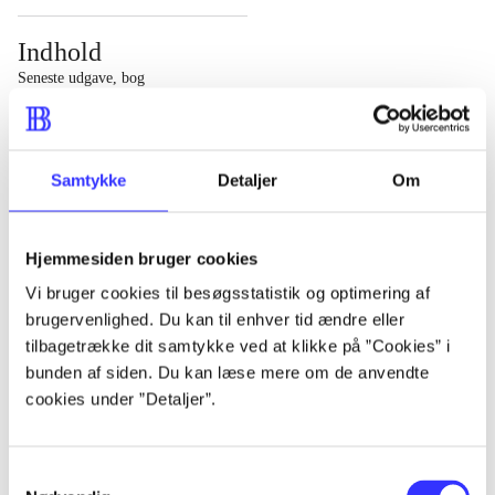
Indhold
Seneste udgave, bog
1 : Det konkretes videnskab ; 2 : Et case-baseret studie
af planlægning, politik og modernitet
Samtykke
Detaljer
Om
Hjemmesiden bruger cookies
Tidsskrift
Vi bruger cookies til besøgsstatistik og optimering af
brugervenlighed. Du kan til enhver tid ændre eller
Artiklen er en del af
tilbagetrække dit samtykke ved at klikke på ”Cookies” i
bunden af siden. Du kan læse mere om de anvendte
lorem ipsum dolor sit amet ...
cookies under ”Detaljer”.
Tidsskrift
Artiklerne i
handler ofte om
Samtykkevalg