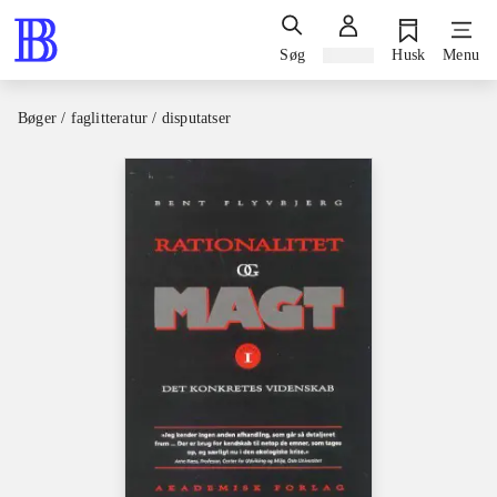
Søg
Log ind
Husk
Menu
Bøger / faglitteratur / disputatser