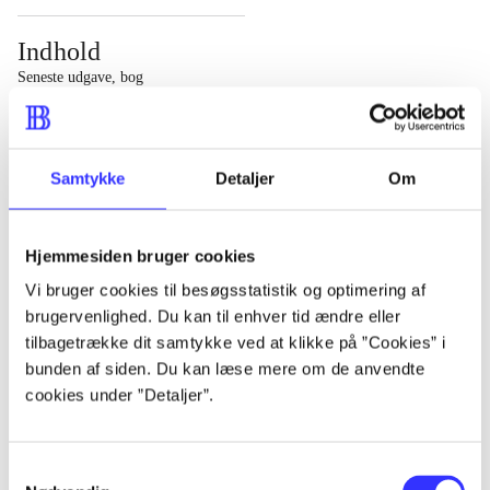
Indhold
Seneste udgave, bog
1 : Det konkretes videnskab ; 2 : Et case-baseret studie
af planlægning, politik og modernitet
Samtykke
Detaljer
Om
Hjemmesiden bruger cookies
Tidsskrift
Vi bruger cookies til besøgsstatistik og optimering af
brugervenlighed. Du kan til enhver tid ændre eller
Artiklen er en del af
tilbagetrække dit samtykke ved at klikke på ”Cookies” i
bunden af siden. Du kan læse mere om de anvendte
lorem ipsum dolor sit amet ...
cookies under ”Detaljer”.
Tidsskrift
Artiklerne i
handler ofte om
Samtykkevalg