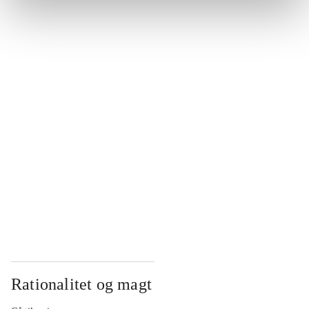
...
...
...
...
...
Rationalitet og magt