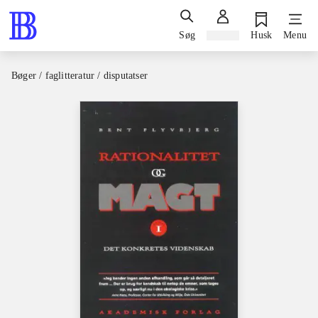
Søg
Log ind
Husk
Menu
Bøger / faglitteratur / disputatser