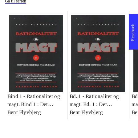
Gå til serien
Feedback
Bind 1 -
Rationalitet og
Bd. 1 -
Rationalitet og
Bd
magt. Bind 1 : Det
magt. Bd. 1 : Det
ma
konkretes videnskab
Bent Flyvbjerg
konkretes videnskab
Bent Flyvbjerg
ko
Be