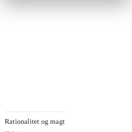
...
...
...
...
...
Rationalitet og magt