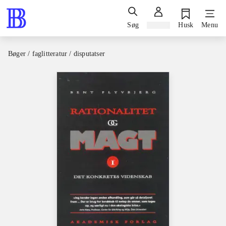
Søg
Log ind
Husk
Menu
Bøger / faglitteratur / disputatser