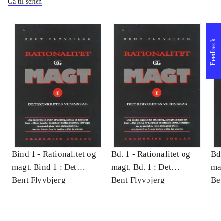
Gå til serien
Feedback
Bind 1 -
Rationalitet og
Bd. 1 -
Rationalitet og
Bd
magt. Bind 1 : Det
magt. Bd. 1 : Det
ma
konkretes videnskab
Bent Flyvbjerg
konkretes videnskab
Bent Flyvbjerg
ko
Be