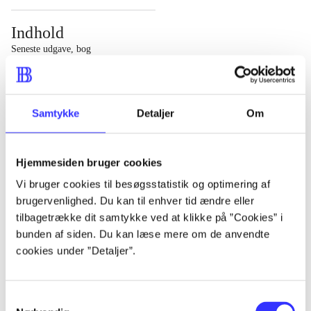
Indhold
Seneste udgave, bog
1 : Det konkretes videnskab ; 2 : Et case-baseret studie
af planlægning, politik og modernitet
Samtykke
Detaljer
Om
Hjemmesiden bruger cookies
Tidsskrift
Vi bruger cookies til besøgsstatistik og optimering af
brugervenlighed. Du kan til enhver tid ændre eller
Artiklen er en del af
tilbagetrække dit samtykke ved at klikke på ”Cookies” i
bunden af siden. Du kan læse mere om de anvendte
lorem ipsum dolor sit amet ...
cookies under ”Detaljer”.
Tidsskrift
Artiklerne i
handler ofte om
Samtykkevalg