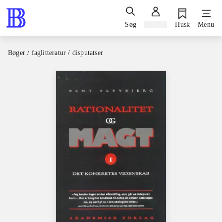
Søg
Log ind
Husk
Menu
Bøger / faglitteratur / disputatser