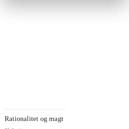
...
...
...
...
...
Rationalitet og magt