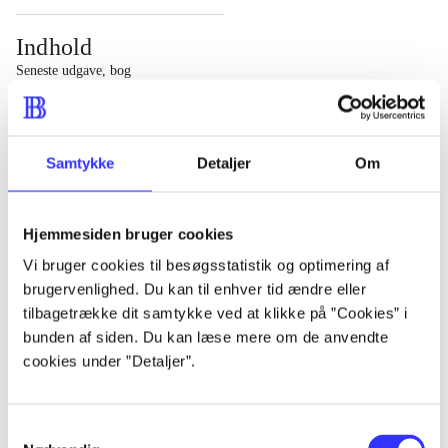
Indhold
Seneste udgave, bog
1 : Det konkretes videnskab ; 2 : Et case-baseret studie
af planlægning, politik og modernitet
Samtykke
Detaljer
Om
Hjemmesiden bruger cookies
Tidsskrift
Vi bruger cookies til besøgsstatistik og optimering af
brugervenlighed. Du kan til enhver tid ændre eller
Artiklen er en del af
tilbagetrække dit samtykke ved at klikke på ”Cookies” i
bunden af siden. Du kan læse mere om de anvendte
lorem ipsum dolor sit amet ...
cookies under ”Detaljer”.
Tidsskrift
Artiklerne i
handler ofte om
Samtykkevalg