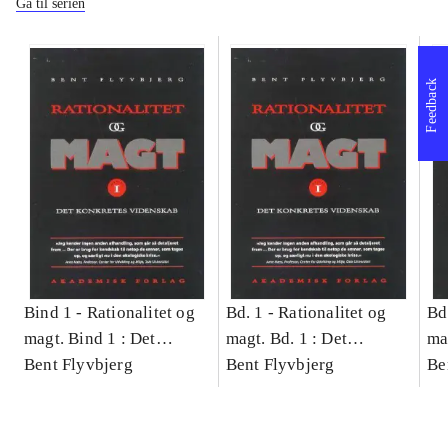
Gå til serien
Feedback
Bind 1 -
Rationalitet og
Bd. 1 -
Rationalitet og
Bd
magt. Bind 1 : Det
magt. Bd. 1 : Det
ma
konkretes videnskab
Bent Flyvbjerg
konkretes videnskab
Bent Flyvbjerg
ko
Be