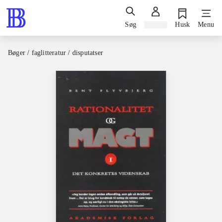
Søg
Log ind
Husk
Menu
Bøger / faglitteratur / disputatser