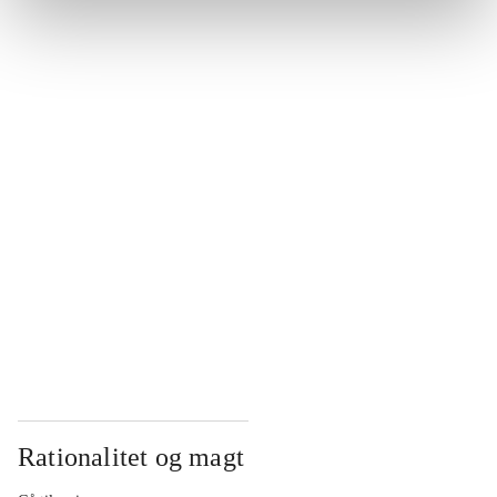
...
...
...
...
...
Rationalitet og magt