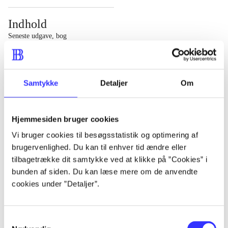
Indhold
Seneste udgave, bog
1 : Det konkretes videnskab ; 2 : Et case-baseret studie
af planlægning, politik og modernitet
Samtykke
Detaljer
Om
Hjemmesiden bruger cookies
Tidsskrift
Vi bruger cookies til besøgsstatistik og optimering af
brugervenlighed. Du kan til enhver tid ændre eller
Artiklen er en del af
tilbagetrække dit samtykke ved at klikke på ”Cookies” i
bunden af siden. Du kan læse mere om de anvendte
lorem ipsum dolor sit amet ...
cookies under ”Detaljer”.
Tidsskrift
Artiklerne i
handler ofte om
Samtykkevalg