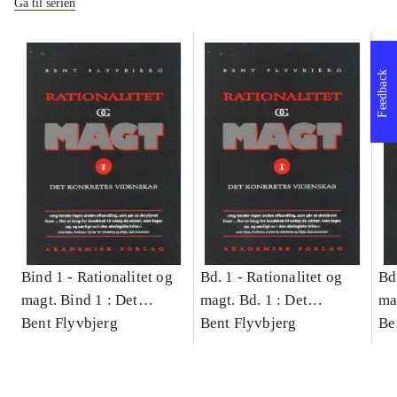
Gå til serien
Feedback
Bind 1 -
Rationalitet og
Bd. 1 -
Rationalitet og
Bd
magt. Bind 1 : Det
magt. Bd. 1 : Det
ma
konkretes videnskab
Bent Flyvbjerg
konkretes videnskab
Bent Flyvbjerg
ko
Be