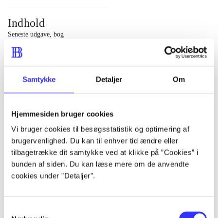
Indhold
Seneste udgave, bog
1 : Det konkretes videnskab ; 2 : Et case-baseret studie
af planlægning, politik og modernitet
Samtykke
Detaljer
Om
Hjemmesiden bruger cookies
Tidsskrift
Vi bruger cookies til besøgsstatistik og optimering af
brugervenlighed. Du kan til enhver tid ændre eller
Artiklen er en del af
tilbagetrække dit samtykke ved at klikke på ”Cookies” i
bunden af siden. Du kan læse mere om de anvendte
lorem ipsum dolor sit amet ...
cookies under ”Detaljer”.
Tidsskrift
Artiklerne i
handler ofte om
Samtykkevalg