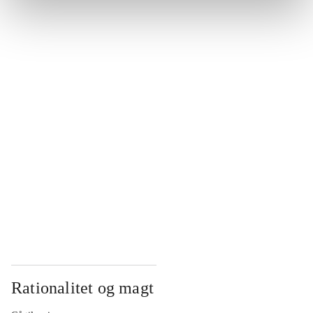
...
...
...
...
...
Rationalitet og magt