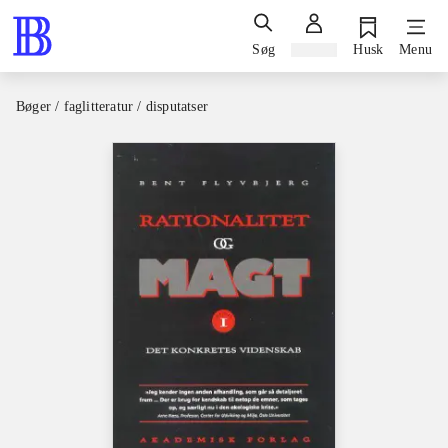
Søg
Log ind
Husk
Menu
Bøger / faglitteratur / disputatser