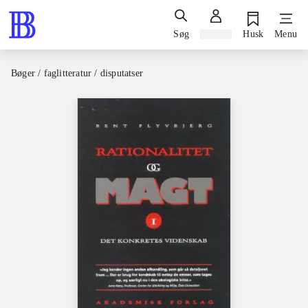
Søg
Log ind
Husk
Menu
Bøger / faglitteratur / disputatser