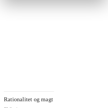
...
...
...
...
...
Rationalitet og magt