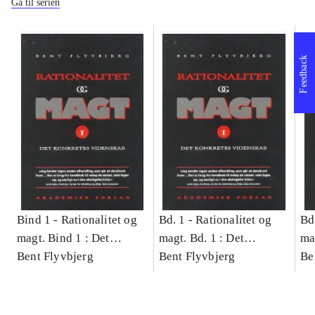
Gå til serien
Feedback
Bind 1 -
Rationalitet og
Bd. 1 -
Rationalitet og
Bd
magt. Bind 1 : Det
magt. Bd. 1 : Det
ma
konkretes videnskab
Bent Flyvbjerg
konkretes videnskab
Bent Flyvbjerg
ko
Be