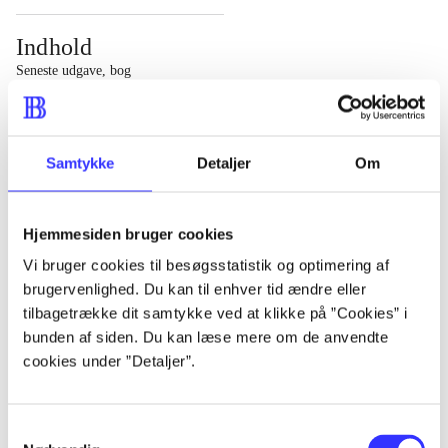
Indhold
Seneste udgave, bog
1 : Det konkretes videnskab ; 2 : Et case-baseret studie
af planlægning, politik og modernitet
Samtykke
Detaljer
Om
Hjemmesiden bruger cookies
Tidsskrift
Vi bruger cookies til besøgsstatistik og optimering af
brugervenlighed. Du kan til enhver tid ændre eller
Artiklen er en del af
tilbagetrække dit samtykke ved at klikke på ”Cookies” i
bunden af siden. Du kan læse mere om de anvendte
lorem ipsum dolor sit amet ...
cookies under ”Detaljer”.
Tidsskrift
Artiklerne i
handler ofte om
Samtykkevalg