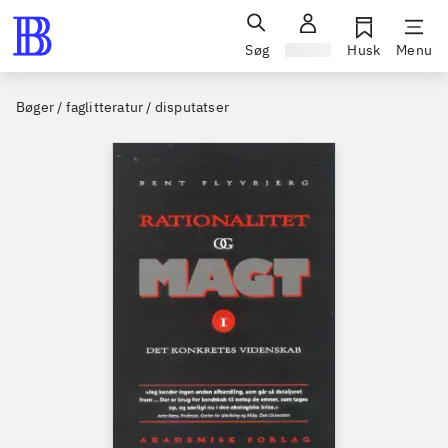
Søg
Log ind
Husk
Menu
Bøger / faglitteratur / disputatser