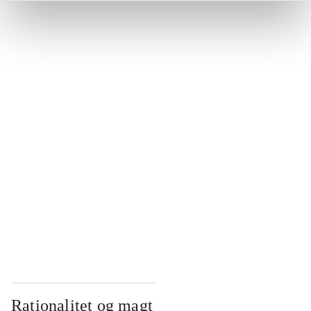
...
...
...
...
...
Rationalitet og magt