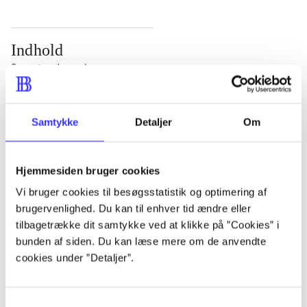
Indhold
Seneste udgave, bog
1 : Det konkretes videnskab ; 2 : Et case-baseret
studie af planlægning, politik og modernitet
Samtykke
Detaljer
Om
Hjemmesiden bruger cookies
Vi bruger cookies til besøgsstatistik og optimering af
Tidsskrift
brugervenlighed. Du kan til enhver tid ændre eller
Artiklen er en del af
tilbagetrække dit samtykke ved at klikke på ”Cookies” i
bunden af siden. Du kan læse mere om de anvendte
cookies under ”Detaljer”.
lorem ipsum dolor sit amet ...
Tidsskrift
Artiklerne i
handler ofte om
Samtykkevalg