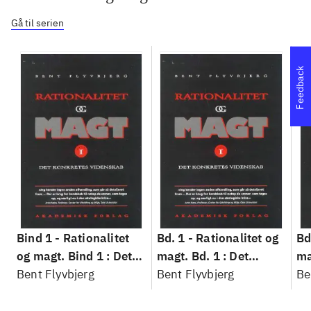
Gå til serien
Feedback
Bind 1 -
Rationalitet
Bd. 1 -
Rationalitet og
Bd
og magt. Bind 1 : Det
magt. Bd. 1 : Det
ma
konkretes videnskab
Bent Flyvbjerg
konkretes videnskab
Bent Flyvbjerg
ko
Be