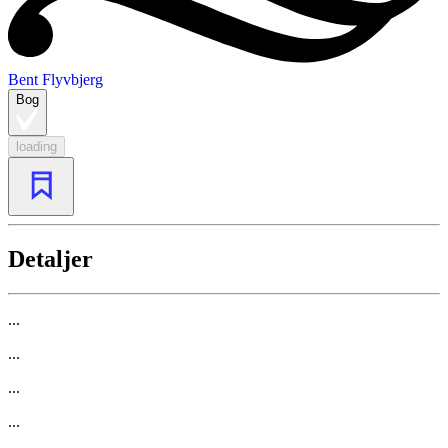
Bent Flyvbjerg
Bog
loading
Detaljer
...
...
...
...