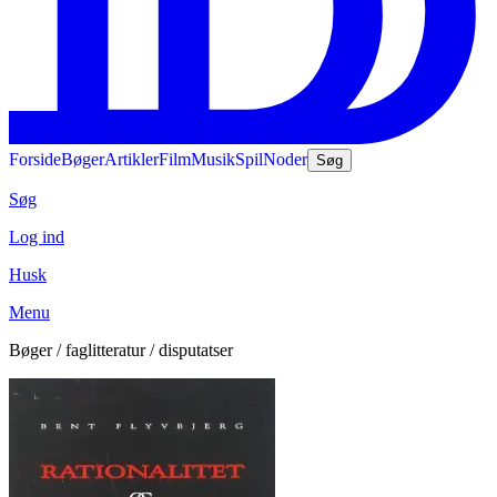
Forside
Bøger
Artikler
Film
Musik
Spil
Noder
Søg
Søg
Log ind
Husk
Menu
Bøger / faglitteratur / disputatser