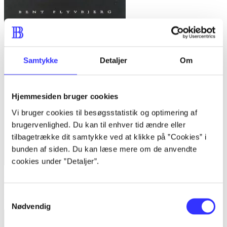
Samtykke
Detaljer
Om
Hjemmesiden bruger cookies
Vi bruger cookies til besøgsstatistik og optimering af
brugervenlighed. Du kan til enhver tid ændre eller
tilbagetrække dit samtykke ved at klikke på ”Cookies” i
bunden af siden. Du kan læse mere om de anvendte
cookies under ”Detaljer”.
Bind 1 -
Rationalitet og magt. Bind 1 : Det konkretes videnskab
Samtykkevalg
Bent Flyvbjerg
Nødvendig