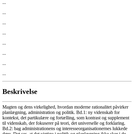
...
...
...
...
...
...
...
...
Beskrivelse
Magten og dens virkelighed, hvordan moderne rationalitet påvirker
planlægning, administration og politik. Bd.1: ny videnskab for
kontekst, det partikulære og fortælling, som kontrast og supplement
til videnskab, der fokuserer på teori, det universelle og forklaring.
Bd.2: bag administrationens og interesseorganisationernes lukkede
døre. Det ses, at det vigtige i politik og planlægning ikke sker i de