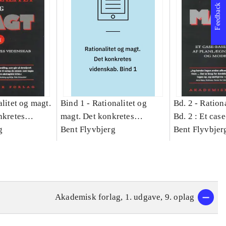
Feedback
litet og magt.
Bind 1 -
Rationalitet og
Bd. 2 -
Rationa
nkretes
magt. Det konkretes
Bd. 2 : Et cas
g
videnskab. Bind 1
Bent Flyvbjerg
studie af plan
Bent Flyvbjer
politik og mod
Akademisk forlag, 1. udgave, 9. oplag