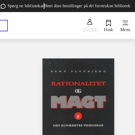
Spørg en bibliotekar
Hent dine bestillinger på dit foretrukne bibliotek
Log ind
Husk
Menu