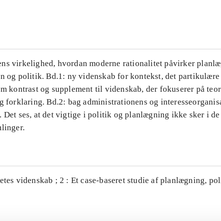
...
ns virkelighed, hvordan moderne rationalitet påvirker planl
n og politik. Bd.1: ny videnskab for kontekst, det partikulære
om kontrast og supplement til videnskab, der fokuserer på teor
g forklaring. Bd.2: bag administrationens og interesseorganis
 Det ses, at det vigtige i politik og planlægning ikke sker i d
linger.
etes videnskab ; 2 : Et case-baseret studie af planlægning, po