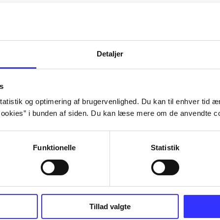
Artiklerne i
handler ofte om
lorem ipsum dolor sit amet ...
Tidsskrift
Detaljer
s
atistik og optimering af brugervenlighed. Du kan til enhver tid æn
ookies” i bunden af siden. Du kan læse mere om de anvendte co
Funktionelle
Statistik
Tillad valgte