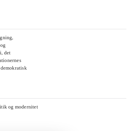
ægning,
 og
i, det
ationernes
e demokratisk
litik og modernitet