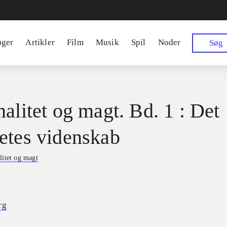
øger
Artikler
Film
Musik
Spil
Noder
Søg
nalitet og magt. Bd. 1 : Det
etes videnskab
litet og magt
rg