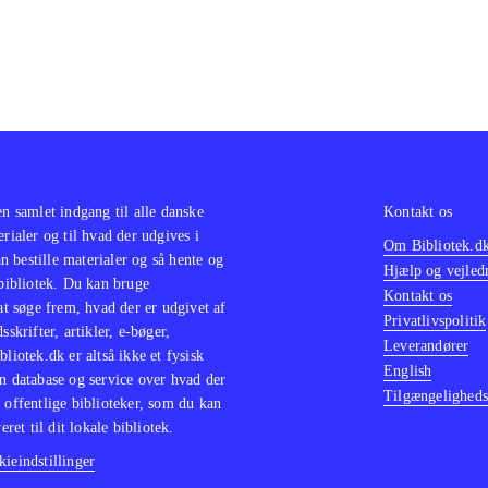
en samlet indgang til alle danske
Kontakt os
erialer og til hvad der udgives i
Om Bibliotek.d
 bestille materialer og så hente og
Hjælp og vejled
 bibliotek. Du kan bruge
Kontakt os
 at søge frem, hvad der er udgivet af
Privatlivspolitik
sskrifter, artikler, e-bøger,
Leverandører
bliotek.dk er altså ikke et fysisk
English
n database og service over hvad der
Tilgængeligheds
 offentlige biblioteker, som du kan
eret til dit lokale bibliotek.
ieindstillinger