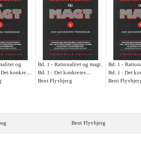
nalitet og
Bd. 1 -
Rationalitet og magt.
Bd. 1 -
Rationa
 Det konkretes
Bd. 1 : Det konkretes
Bd. 1 : Det ko
g
videnskab
Bent Flyvbjerg
videnskab
Bent Flyvbjer
Bog
Bent Flyvbjerg