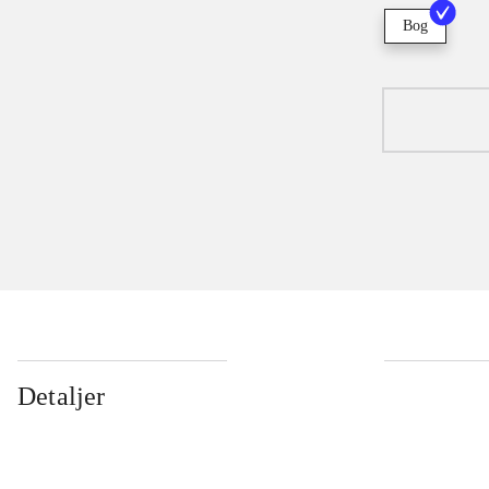
Bog
Detaljer
...
...
...