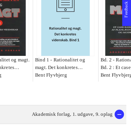
Feedback
litet og magt.
Bind 1 -
Rationalitet og
Bd. 2 -
Rationa
nkretes
magt. Det konkretes
Bd. 2 : Et cas
g
videnskab. Bind 1
Bent Flyvbjerg
studie af plan
Bent Flyvbjer
politik og mod
Akademisk forlag, 1. udgave, 9. oplag