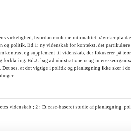
...
ns virkelighed, hvordan moderne rationalitet påvirker planl
n og politik. Bd.1: ny videnskab for kontekst, det partikulære
om kontrast og supplement til videnskab, der fokuserer på teor
g forklaring. Bd.2: bag administrationens og interesseorganis
 Det ses, at det vigtige i politik og planlægning ikke sker i d
linger.
etes videnskab ; 2 : Et case-baseret studie af planlægning, po