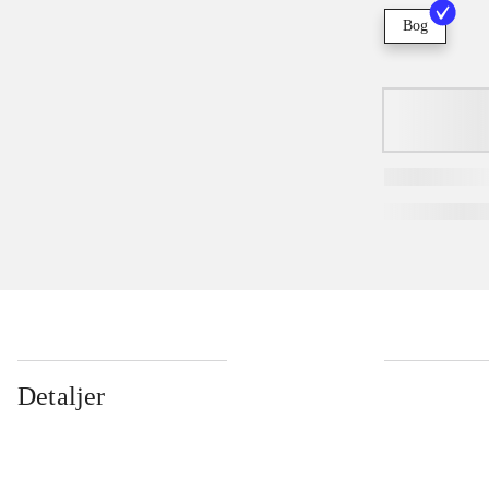
Bog
Detaljer
...
...
...