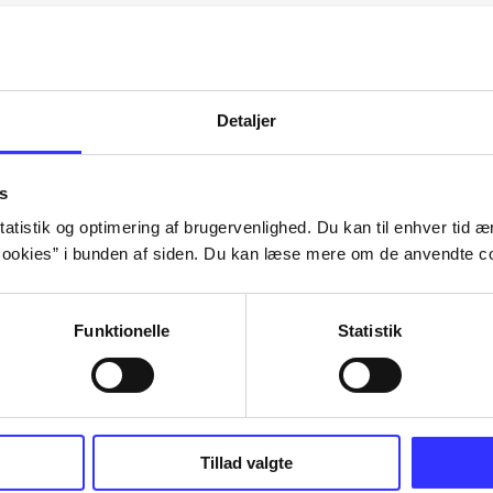
Artiklerne i
handler ofte om
lorem ipsum dolor sit amet ...
Tidsskrift
Detaljer
s
atistik og optimering af brugervenlighed. Du kan til enhver tid æn
ookies” i bunden af siden. Du kan læse mere om de anvendte co
Funktionelle
Statistik
Tillad valgte