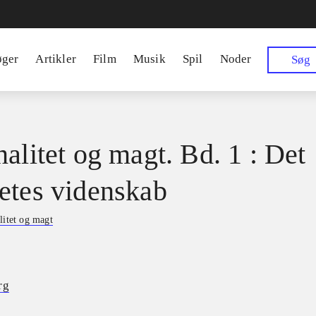
øger
Artikler
Film
Musik
Spil
Noder
Søg
nalitet og magt. Bd. 1 : Det
etes videnskab
litet og magt
rg