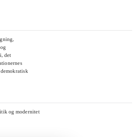
ægning,
 og
i, det
ationernes
e demokratisk
litik og modernitet