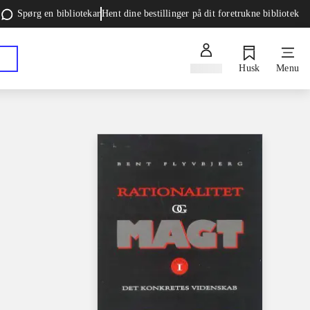
Spørg en bibliotekar
Hent dine bestillinger på dit foretrukne bibliotek
Log ind
Husk
Menu