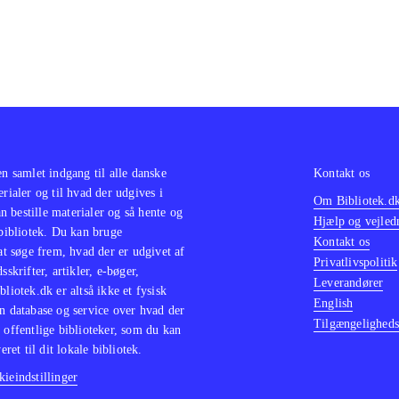
en samlet indgang til alle danske
Kontakt os
erialer og til hvad der udgives i
Om Bibliotek.d
 bestille materialer og så hente og
Hjælp og vejled
 bibliotek. Du kan bruge
Kontakt os
 at søge frem, hvad der er udgivet af
Privatlivspolitik
sskrifter, artikler, e-bøger,
Leverandører
bliotek.dk er altså ikke et fysisk
English
n database og service over hvad der
Tilgængeligheds
 offentlige biblioteker, som du kan
eret til dit lokale bibliotek.
ieindstillinger