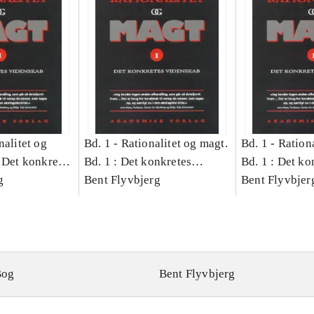
nalitet og
Bd. 1 -
Rationalitet og magt.
Bd. 1 -
Rationa
 Det konkretes
Bd. 1 : Det konkretes
Bd. 1 : Det ko
g
videnskab
Bent Flyvbjerg
videnskab
Bent Flyvbjer
Bog
Bent Flyvbjerg