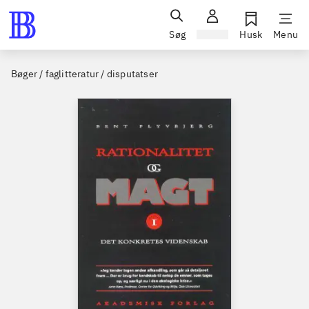
Søg
Log ind
Husk
Menu
Bøger / faglitteratur / disputatser