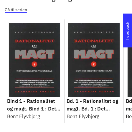
Gå til serien
Feedback
Bind 1 -
Rationalitet
Bd. 1 -
Rationalitet og
Bd
og magt. Bind 1 : Det
magt. Bd. 1 : Det
ma
konkretes videnskab
Bent Flyvbjerg
konkretes videnskab
Bent Flyvbjerg
ko
Be