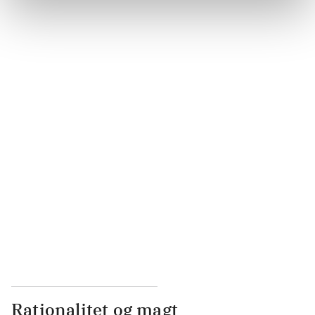
...
...
...
...
...
Rationalitet og magt