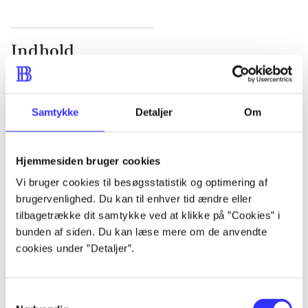
Indhold
Seneste udgave, bog
1 : Det konkretes videnskab ; 2 : Et case-baseret
Samtykke
Detaljer
Om
studie af planlægning, politik og modernitet
Hjemmesiden bruger cookies
Vi bruger cookies til besøgsstatistik og optimering af
Tidsskrift
brugervenlighed. Du kan til enhver tid ændre eller
tilbagetrække dit samtykke ved at klikke på ”Cookies” i
Artiklen er en del af
bunden af siden. Du kan læse mere om de anvendte
cookies under ”Detaljer”.
lorem ipsum dolor sit amet ...
Tidsskrift
Samtykkevalg
Artiklerne i
handler ofte om