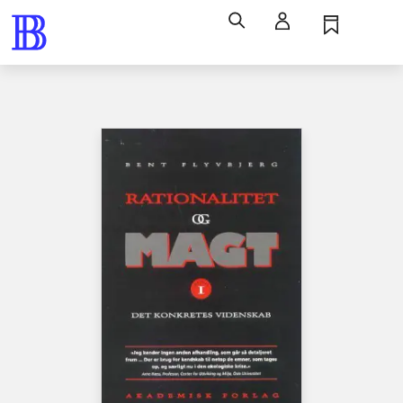
Søg
Log ind
Husk
Menu
Bøger / faglitteratur / disputatser