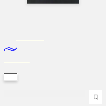
Bog, 1. udgave, 9. oplag, 2000
Rationalitet og magt. Bd. 1 : Det
konkretes videnskab
Bd. 1 af
Rationalitet og magt
Bent Flyvbjerg
Bog
loading