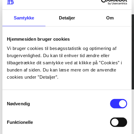
Gå til serien
Samtykke
Detaljer
Om
Hjemmesiden bruger cookies
Vi bruger cookies til besøgsstatistik og optimering af
brugervenlighed. Du kan til enhver tid ændre eller
tilbagetrække dit samtykke ved at klikke på ”Cookies” i
bunden af siden. Du kan læse mere om de anvendte
cookies under ”Detaljer”.
Bind 1 -
Rationalitet og
Bd. 1 -
Rationalitet og
Bd
Samtykkevalg
magt. Bind 1 : Det
magt. Bd. 1 : Det
ma
Nødvendig
konkretes videnskab
Bent Flyvbjerg
konkretes videnskab
Bent Flyvbjerg
ko
Be
Funktionelle