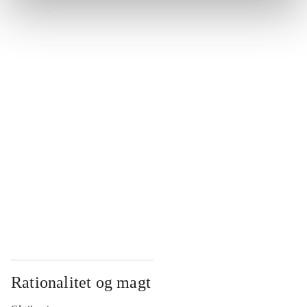
...
...
...
...
...
Rationalitet og magt