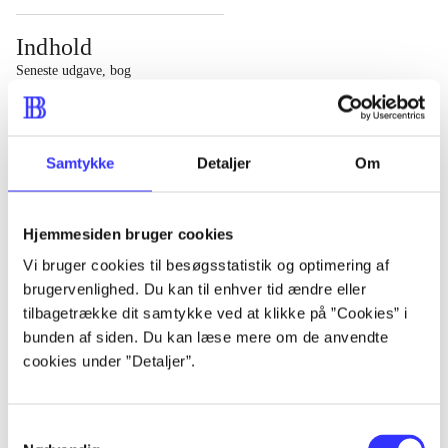
Indhold
Seneste udgave, bog
1 : Det konkretes videnskab ; 2 : Et case-baseret studie
af planlægning, politik og modernitet
Samtykke
Detaljer
Om
Hjemmesiden bruger cookies
Tidsskrift
Vi bruger cookies til besøgsstatistik og optimering af
brugervenlighed. Du kan til enhver tid ændre eller
Artiklen er en del af
tilbagetrække dit samtykke ved at klikke på ”Cookies” i
bunden af siden. Du kan læse mere om de anvendte
lorem ipsum dolor sit amet ...
cookies under ”Detaljer”.
Tidsskrift
Artiklerne i
handler ofte om
Samtykkevalg