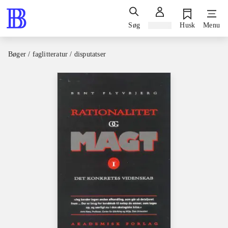
Søg
Log ind
Husk
Menu
Bøger / faglitteratur / disputatser