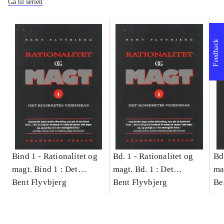
Gå til serien
Feedback
Bind 1 -
Rationalitet og
Bd. 1 -
Rationalitet og
Bd
magt. Bind 1 : Det
magt. Bd. 1 : Det
ma
konkretes videnskab
Bent Flyvbjerg
konkretes videnskab
Bent Flyvbjerg
ko
Be