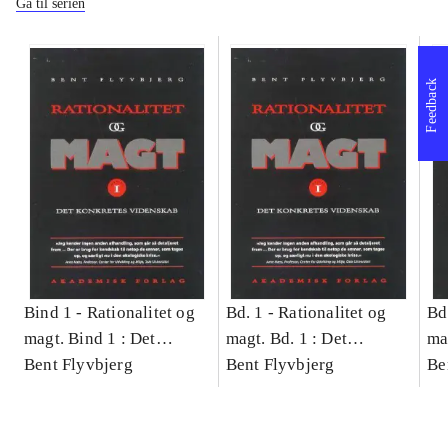
Gå til serien
Feedback
Bind 1 -
Rationalitet og
Bd. 1 -
Rationalitet og
Bd
magt. Bind 1 : Det
magt. Bd. 1 : Det
ma
konkretes videnskab
Bent Flyvbjerg
konkretes videnskab
Bent Flyvbjerg
ko
Be