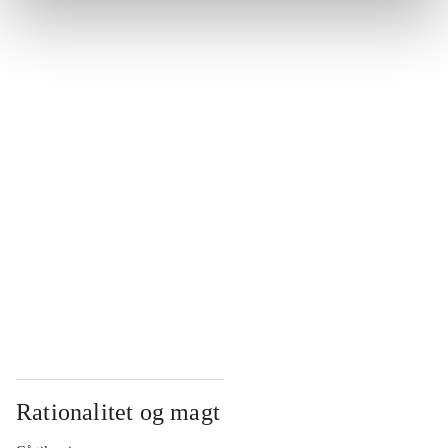
...
...
...
...
...
Rationalitet og magt