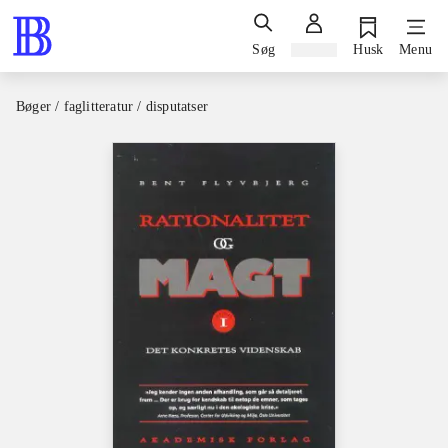
Søg
Log ind
Husk
Menu
Bøger / faglitteratur / disputatser