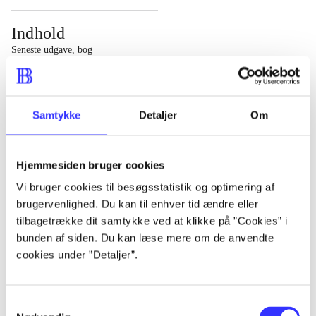
Indhold
Seneste udgave, bog
1 : Det konkretes videnskab ; 2 : Et case-baseret studie
af planlægning, politik og modernitet
Samtykke
Detaljer
Om
Hjemmesiden bruger cookies
Tidsskrift
Vi bruger cookies til besøgsstatistik og optimering af
brugervenlighed. Du kan til enhver tid ændre eller
Artiklen er en del af
tilbagetrække dit samtykke ved at klikke på ”Cookies” i
bunden af siden. Du kan læse mere om de anvendte
lorem ipsum dolor sit amet ...
cookies under ”Detaljer”.
Tidsskrift
Artiklerne i
handler ofte om
Samtykkevalg