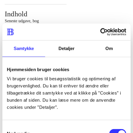
Indhold
Seneste udgave, bog
1 : Det konkretes videnskab ; 2 : Et case-baseret studie
af planlægning, politik og modernitet
Samtykke
Detaljer
Om
Hjemmesiden bruger cookies
Tidsskrift
Vi bruger cookies til besøgsstatistik og optimering af
brugervenlighed. Du kan til enhver tid ændre eller
Artiklen er en del af
tilbagetrække dit samtykke ved at klikke på ”Cookies” i
bunden af siden. Du kan læse mere om de anvendte
lorem ipsum dolor sit amet ...
cookies under ”Detaljer”.
Tidsskrift
Artiklerne i
handler ofte om
Samtykkevalg