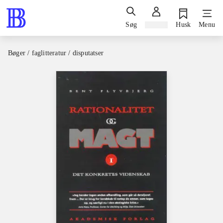
Søg
Log ind
Husk
Menu
Bøger / faglitteratur / disputatser