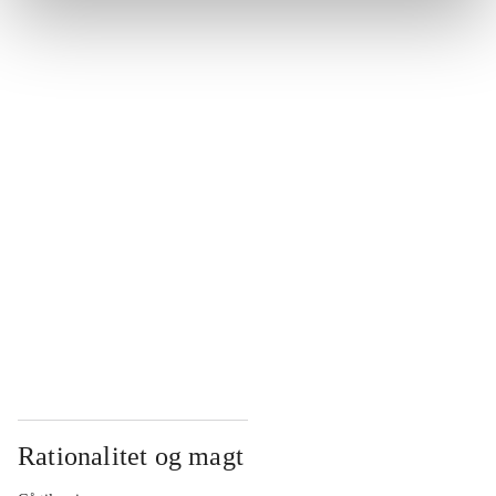
...
...
...
...
...
Rationalitet og magt