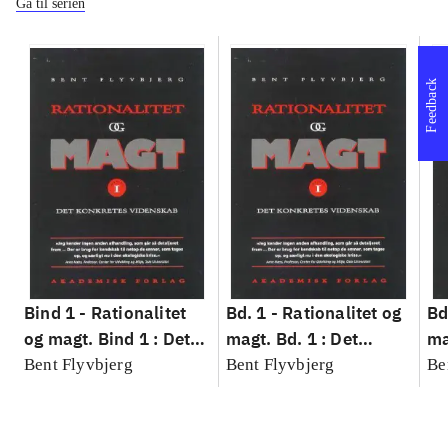
Gå til serien
Feedback
Bind 1 -
Rationalitet
Bd. 1 -
Rationalitet og
Bd
og magt. Bind 1 : Det
magt. Bd. 1 : Det
ma
konkretes videnskab
konkretes videnskab
ko
Bent Flyvbjerg
Bent Flyvbjerg
Be