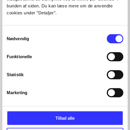
bunden af siden. Du kan læse mere om de anvendte
Artiklerne i
handler ofte om
cookies under ”Detaljer”.
Samtykkevalg
Nødvendig
Artikler med samme emner
Funktionelle
Fra
Statistik
Marketing
Tillad alle
Artikler
Alle registrerede artikler fordelt på udgivelser