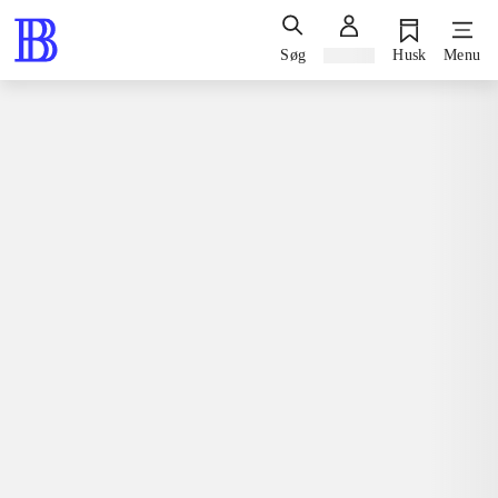
Søg
Log ind
Husk
Menu
Bøger / faglitteratur / disputatser