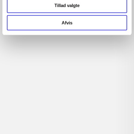
Tillad valgte
...
...
Afvis
...
...
...
Rationalitet og magt
Gå til serien