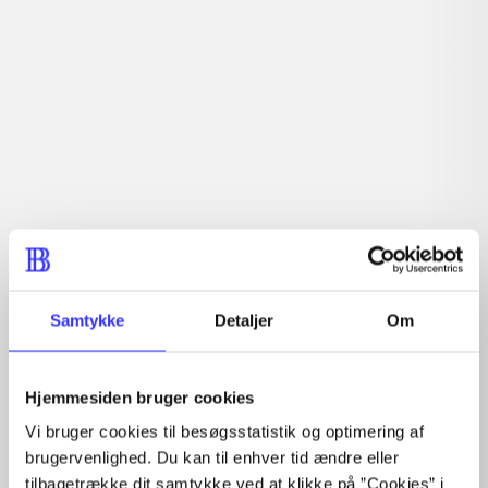
demokratisk valgte forsamlinger.
Indhold
Seneste udgave, bog
1 : Det konkretes videnskab ; 2 : Et case-baseret studie
af planlægning, politik og modernitet
Samtykke
Detaljer
Om
Tidsskrift
Hjemmesiden bruger cookies
Artiklen er en del af
Vi bruger cookies til besøgsstatistik og optimering af
brugervenlighed. Du kan til enhver tid ændre eller
lorem ipsum dolor sit amet ...
tilbagetrække dit samtykke ved at klikke på ”Cookies” i
Tidsskrift