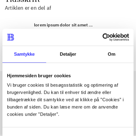
Artiklen er en del af
lorem ipsum dolor sit amet ...
Tidsskrift
Artiklerne i
handler ofte om
Samtykke
Detaljer
Om
Hjemmesiden bruger cookies
Vi bruger cookies til besøgsstatistik og optimering af
brugervenlighed. Du kan til enhver tid ændre eller
Artikler med samme emner
tilbagetrække dit samtykke ved at klikke på ”Cookies” i
Fra
bunden af siden. Du kan læse mere om de anvendte
cookies under ”Detaljer”.
Samtykkevalg