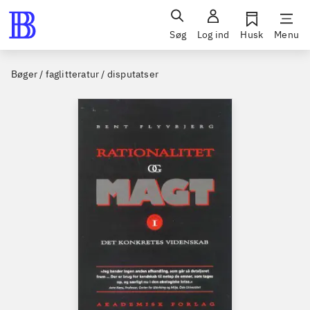
Søg
Log ind
Husk
Menu
Bøger / faglitteratur / disputatser