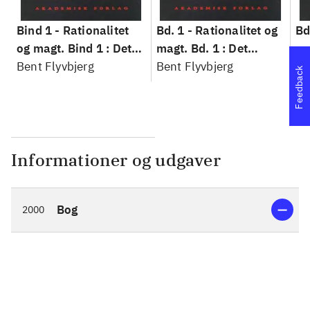
Bind 1 -
Rationalitet
Bd. 1 -
Rationalitet og
Bd
og magt. Bind 1 : Det
magt. Bd. 1 : Det
ma
konkretes videnskab
Bent Flyvbjerg
konkretes videnskab
Bent Flyvbjerg
ko
Be
Feedback
Informationer og udgaver
Bog
2000